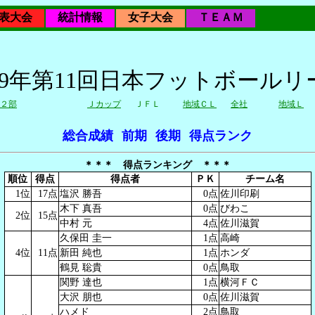
表大会
統計情報
女子大会
ＴＥＡＭ
009年第11回日本フットボールリ
２部
Ｊカップ
ＪＦＬ
地域ＣＬ
全社
地域Ｌ
総合成績
前期
後期
得点ランク
＊＊＊ 得点ランキング ＊＊＊
順位
得点
得点者
ＰＫ
チーム名
1位
17点
塩沢 勝吾
0点
佐川印刷
木下 真吾
0点
びわこ
2位
15点
中村 元
4点
佐川滋賀
久保田 圭一
1点
高崎
4位
11点
新田 純也
1点
ホンダ
鶴見 聡貴
0点
鳥取
関野 達也
1点
横河ＦＣ
大沢 朋也
0点
佐川滋賀
ハメド
2点
鳥取