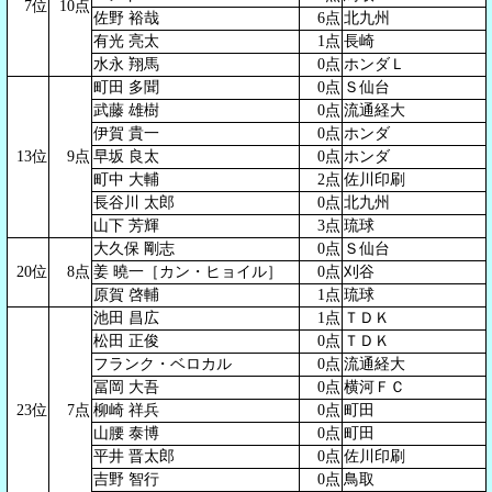
7位
10点
佐野 裕哉
6点
北九州
有光 亮太
1点
長崎
水永 翔馬
0点
ホンダＬ
町田 多聞
0点
Ｓ仙台
武藤 雄樹
0点
流通経大
伊賀 貴一
0点
ホンダ
13位
9点
早坂 良太
0点
ホンダ
町中 大輔
2点
佐川印刷
長谷川 太郎
0点
北九州
山下 芳輝
3点
琉球
大久保 剛志
0点
Ｓ仙台
20位
8点
姜 曉一［カン・ヒョイル］
0点
刈谷
原賀 啓輔
1点
琉球
池田 昌広
1点
ＴＤＫ
松田 正俊
0点
ＴＤＫ
フランク・ベロカル
0点
流通経大
冨岡 大吾
0点
横河ＦＣ
23位
7点
柳崎 祥兵
0点
町田
山腰 泰博
0点
町田
平井 晋太郎
0点
佐川印刷
吉野 智行
0点
鳥取