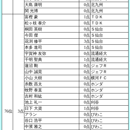
大島 康明
0点
北九州
関 光博
0点
北九州
富樫 豪
1点
ＴＤＫ
松ヶ枝 泰介
0点
ＴＤＫ
桐田 英樹
0点
Ｓ仙台
今田 傑
0点
Ｓ仙台
花渕 修平
3点
Ｓ仙台
本多 進司
1点
Ｓ仙台
宇賀神 友弥
0点
流通経大
千明 聖典
1点
流通経大
蓮沼 剛
0点
ジェフＲ
山中 誠晃
0点
ジェフＲ
小山 大樹
0点
横河ＦＣ
糸数 昌太
0点
ホンダ
牧野 泰直
0点
ホンダ
吉村 和紘
0点
ホンダ
池上 礼一
0点
刈谷
日下 大資
1点
刈谷
76位
3点
アラン
0点
びわこ
谷口 浩平
0点
びわこ
中濱 雅之
0点
びわこ