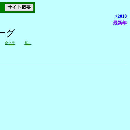
サイト概要
>2010
最新年
ーグ
全クラ
県Ｌ