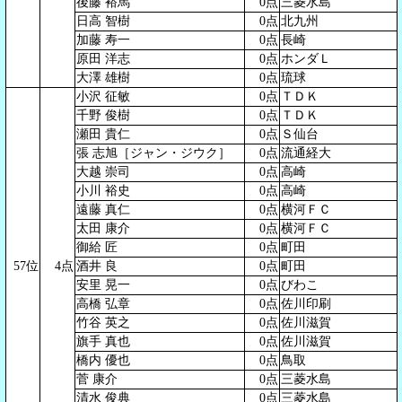
後藤 裕馬
0点
三菱水島
日高 智樹
0点
北九州
加藤 寿一
0点
長崎
原田 洋志
0点
ホンダＬ
大澤 雄樹
0点
琉球
小沢 征敏
0点
ＴＤＫ
千野 俊樹
0点
ＴＤＫ
瀬田 貴仁
0点
Ｓ仙台
張 志旭［ジャン・ジウク］
0点
流通経大
大越 崇司
0点
高崎
小川 裕史
0点
高崎
遠藤 真仁
0点
横河ＦＣ
太田 康介
0点
横河ＦＣ
御給 匠
0点
町田
57位
4点
酒井 良
0点
町田
安里 晃一
0点
びわこ
高橋 弘章
0点
佐川印刷
竹谷 英之
0点
佐川滋賀
旗手 真也
0点
佐川滋賀
橋内 優也
0点
鳥取
菅 康介
0点
三菱水島
清水 俊典
0点
三菱水島