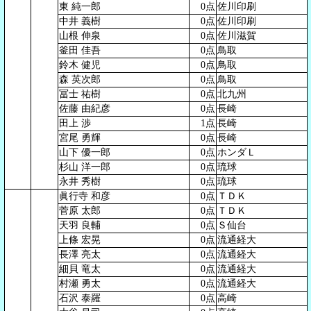
東 純一郎
0点
佐川印刷
中井 義樹
0点
佐川印刷
山根 伸泉
0点
佐川滋賀
釜田 佳吾
0点
鳥取
鈴木 健児
0点
鳥取
森 英次郎
0点
鳥取
冨士 祐樹
0点
北九州
佐藤 由紀彦
0点
長崎
田上 渉
1点
長崎
宮尾 勇輝
0点
長崎
山下 優一郎
0点
ホンダＬ
杉山 洋一郎
0点
琉球
永井 秀樹
0点
琉球
眞行寺 和彦
0点
ＴＤＫ
菅原 太郎
0点
ＴＤＫ
天羽 良輔
0点
Ｓ仙台
上條 宏晃
0点
流通経大
長澤 亮太
0点
流通経大
細貝 竜太
0点
流通経大
村瀬 勇太
0点
流通経大
石沢 泰羅
0点
高崎