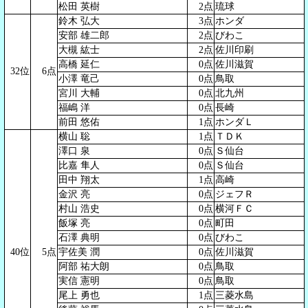
松田 英樹
2点
琉球
鈴木 弘大
3点
ホンダ
安部 雄二郎
2点
びわこ
大槻 紘士
2点
佐川印刷
高橋 延仁
0点
佐川滋賀
32位
6点
小澤 竜己
0点
鳥取
宮川 大輔
0点
北九州
福嶋 洋
0点
長崎
前田 悠佑
1点
ホンダＬ
横山 聡
1点
ＴＤＫ
澤口 泉
0点
Ｓ仙台
比嘉 隼人
0点
Ｓ仙台
田中 翔太
1点
高崎
金沢 亮
0点
ジェフＲ
村山 浩史
0点
横河ＦＣ
飯塚 亮
0点
町田
石澤 典明
0点
びわこ
40位
5点
宇佐美 潤
0点
佐川滋賀
阿部 祐大朗
0点
鳥取
実信 憲明
0点
鳥取
尾上 勇也
1点
三菱水島