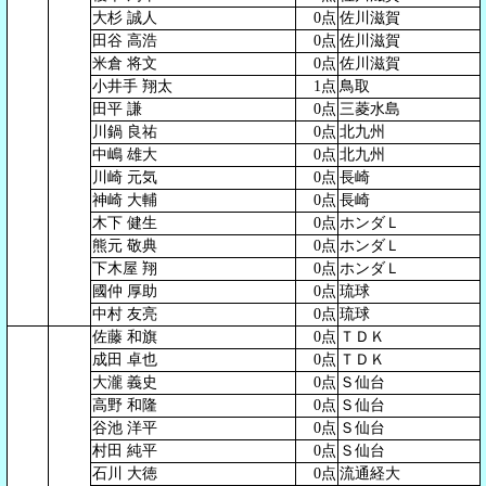
大杉 誠人
0点
佐川滋賀
田谷 高浩
0点
佐川滋賀
米倉 将文
0点
佐川滋賀
小井手 翔太
1点
鳥取
田平 謙
0点
三菱水島
川鍋 良祐
0点
北九州
中嶋 雄大
0点
北九州
川崎 元気
0点
長崎
神崎 大輔
0点
長崎
木下 健生
0点
ホンダＬ
熊元 敬典
0点
ホンダＬ
下木屋 翔
0点
ホンダＬ
國仲 厚助
0点
琉球
中村 友亮
0点
琉球
佐藤 和旗
0点
ＴＤＫ
成田 卓也
0点
ＴＤＫ
大瀧 義史
0点
Ｓ仙台
高野 和隆
0点
Ｓ仙台
谷池 洋平
0点
Ｓ仙台
村田 純平
0点
Ｓ仙台
石川 大徳
0点
流通経大