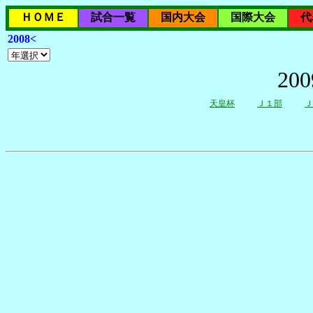
ＨＯＭＥ
試合一覧
国内大会
国際大会
代
2008<
2
天皇杯
Ｊ１部
Ｊ