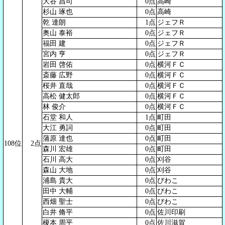
大谷 昌司
0点
高崎
杉山 琢也
0点
高崎
乾 達朗
1点
ジェフＲ
奥山 泰裕
0点
ジェフＲ
福田 建
0点
ジェフＲ
宮内 亨
0点
ジェフＲ
岩田 啓佑
0点
横河ＦＣ
斎藤 広野
0点
横河ＦＣ
桜井 直哉
0点
横河ＦＣ
高松 健太郎
0点
横河ＦＣ
林 俊介
0点
横河ＦＣ
石堂 和人
1点
町田
大江 勇詞
0点
町田
蒲原 達也
0点
町田
108位
2点
森川 宏雄
0点
町田
石川 高大
0点
刈谷
森山 大地
0点
刈谷
浦島 貴大
0点
びわこ
田中 大輔
0点
びわこ
西畑 聖士
0点
びわこ
白井 脩平
0点
佐川印刷
榎本 周平
0点
佐川滋賀