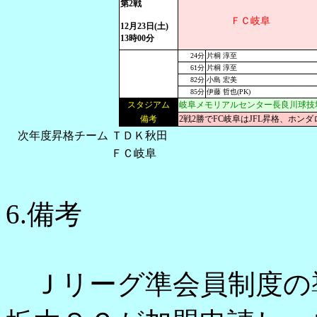
第2戦
ＦＣ岐阜
12月23日(土)
13時00分
24分
片桐 淳至
61分
片桐 淳至
82分
小島 宏美
85分
伊藤 哲也(PK)
スタジアム
岐阜メモリアルセンター長良川球技
備考
2戦2勝でFC岐阜はJFL昇格、ホン
次年度昇格チーム
ＴＤＫ秋田
ＦＣ岐阜
6.備考
Ｊリーグ準会員制度の