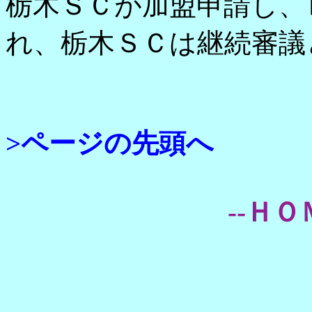
栃木ＳＣが加盟申請し、
れ、栃木ＳＣは継続審議
>ページの先頭へ
--ＨＯ