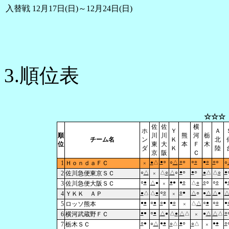
入替戦
12月17日(日)～12月24日(日)
3.順位表
☆☆☆
佐
佐
横
ホ
Ｙ
Ａ
順
川
川
熊
河
栃
チーム名
ン
Ｋ
北
位
東
大
本
Ｆ
木
ダ
Ｋ
陸
京
阪
Ｃ
●
○
○
○
○
○
●
○
○
○
1
ＨｏｎｄａＦＣ
●
△
○
△
○
×
●
○
●
○
●
2
佐川急便東京ＳＣ
○
△
△
○
△
○
●
△
△
○
×
○
●
●
●
●
○
○
○
○
○
●
3
佐川急便大阪ＳＣ
△
●
△
○
×
○
○
○
●
4
ＹＫＫ ＡＰ
●
△
△
●
△
○
●
△
△
●
×
●
●
○
●
○
●
●
○
○
●
○
○
●
5
ロッソ熊本
△
△
×
●
●
○
●
○
6
横河武蔵野ＦＣ
△
●
△
●
△
△
●
△
△
△
×
○
●
●
●
●
○
●
●
○
7
栃木ＳＣ
○
△
○
△
○
△
×