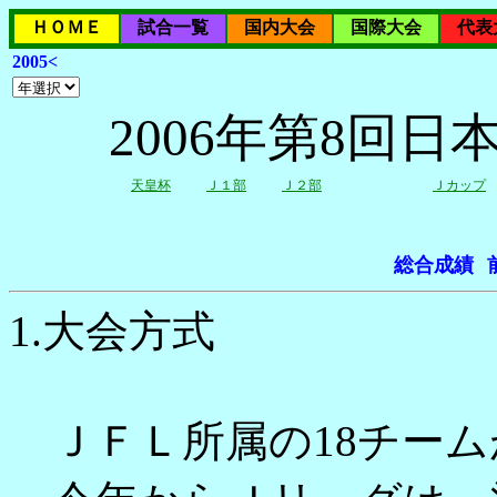
ＨＯＭＥ
試合一覧
国内大会
国際大会
代表
2005<
2006年第8回
天皇杯
Ｊ１部
Ｊ２部
Ｊカップ
総合成績
1.大会方式
ＪＦＬ所属の18チーム