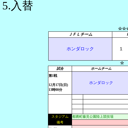
5.入替
☆☆
ＪＦＬチーム
ホンダロック
１
☆ 
試合
ホームチーム
第1戦
ホンダロック
12月17日(日)
13時00分
スタジアム
都農町藤見公園陸上競技場
備考