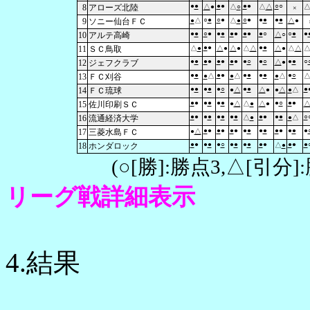
●
●
●
●
●
●
○
○
8
アローズ北陸
△
●
△
○
△
△
×
○
●
○
●
○
●
●
●
●
●
9
ソニー仙台ＦＣ
●
△
△
●
△
●
●
●
○
●
●
●
●
●
●
●
●
○
○
●
●
10
アルテ高崎
△
○
●
●
●
●
11
ＳＣ鳥取
△
●
△
●
△
●
△
△
△
●
△
△
●
●
●
●
●
●
●
●
●
○
●
○
●
●
○
12
ジェフクラブ
△
●
●
●
●
●
●
●
●
●
●
○
13
ＦＣ刈谷
●
△
●
△
●
△
●
●
●
●
●
○
●
●
●
14
ＦＣ琉球
●
△
△
●
●
△
●
△
●
●
●
●
●
●
●
○
●
●
15
佐川印刷ＳＣ
●
△
△
●
△
●
●
●
●
●
●
●
●
●
●
●
●
●
○
16
流通経済大学
△
●
●
△
●
●
●
●
●
●
●
●
●
●
●
●
●
●
●
17
三菱水島ＦＣ
●
△
●
●
●
●
●
○
●
●
●
●
●
●
●
●
●
18
ホンダロック
△
●
(○[勝]:勝点3,△[引
リーグ戦詳細表示
4.結果