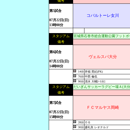
備考
第5試合
コバルトーレ女川
07月22日(日)
13時00分
スタジアム
宮城県石巻市総合運動公園フットボ
備考
第6試合
ヴェルスパ大分
07月22日(日)
14時00分
14分
井福 晃紀(PK)
76分
中西 倫也
90分
清水 大輔[+1分]
スタジアム
だいぎんサッカーラグビー場Ａ(大分
備考
第7試合
ＦＣマルヤス岡崎
07月22日(日)
15時00分
28分
ＯＧ
30分
盛礼良 レオナルド