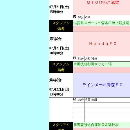
ＭＩＯびわこ滋賀
07月21日(土)
15時00分
80分
ＯＧ
スタジアム
滋賀県スポーツの森水口陸上競技場
備考
第3試合
ＨｏｎｄａＦＣ
07月21日(土)
18時00分
61分
大町 将梧
スタジアム
本田技研都田サッカー場
備考
第4試合
ラインメール青森ＦＣ
07月22日(日)
13時00分
30分
浜田 幸織
スタジアム
新青森県総合運動公園球技場