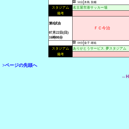
50分
木島 良輔
スタジアム
名古屋市港サッカー場
備考
第8試合
ＦＣ今治
07月22日(日)
16時00分
04分
金子 雄祐
スタジアム
ありがとうサービス. 夢スタジアム
備考
>ページの先頭へ
--