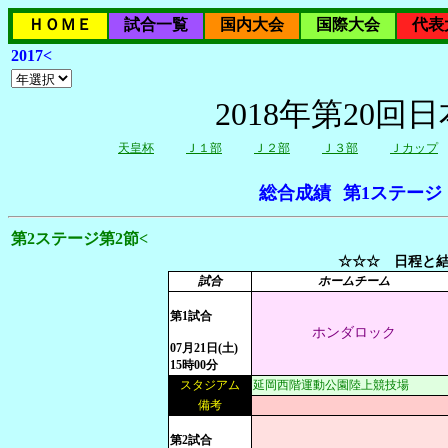
ＨＯＭＥ
試合一覧
国内大会
国際大会
代表
2017<
2018年第20
天皇杯
Ｊ１部
Ｊ２部
Ｊ３部
Ｊカップ
総合成績
第1ステージ
第2ステージ第2節<
☆☆☆ 日程と結
試合
ホームチーム
第1試合
ホンダロック
07月21日(土)
15時00分
スタジアム
延岡西階運動公園陸上競技場
備考
第2試合