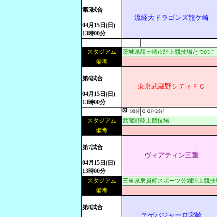
第5試合
流経大ドラゴンズ龍ケ崎
04月15日(日)
13時00分
スタジアム
茨城県龍ヶ崎市陸上競技場たつのこ
備考
第6試合
東京武蔵野シティＦＣ
04月15日(日)
13時00分
90分
ＯＧ[+2分]
スタジアム
武蔵野陸上競技場
備考
第7試合
ヴィアティン三重
04月15日(日)
13時00分
スタジアム
三重県東員町スポーツ公園陸上競技
備考
第8試合
テゲバジャーロ宮崎