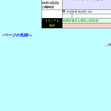
04月15日(日)
13時00分
90分
井原 伸太郎[+4分]
スタジアム
都農町藤見公園陸上競技場
備考
>ページの先頭へ
--