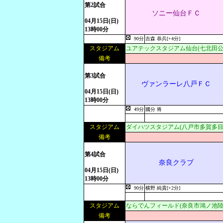
第2試合
ソニー仙台ＦＣ
04月15日(日)
13時00分
90分
吉森 恭兵[+4分]
スタジアム
ユアテックスタジアム仙台(七北田公
備考
第3試合
ヴァンラーレ八戸ＦＣ
04月15日(日)
13時00分
49分
國分 将
スタジアム
ダイハツスタジアム(八戸市多賀多目
備考
第4試合
奈良クラブ
04月15日(日)
13時00分
90分
横野 純貴[+2分]
スタジアム
ならでんフィールド(奈良市鴻ノ池陸
備考