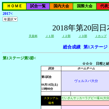
ＨＯＭＥ
試合一覧
国内大会
国際大会
代表
2017<
2018年第20
天皇杯
Ｊ１部
Ｊ２部
Ｊ３部
Ｊカップ
総合成績
第1ステージ
第1ステージ第5節<
☆☆☆ 日程と結
試合
ホームチーム
第1試合
ヴェルスパ大分
04月14日(土)
13時00分
スタジアム
だいぎんサッカーラグビー場Ａ(大分
備考