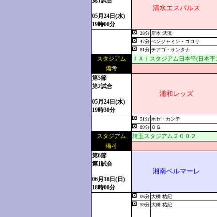
第1試合
清水エスパルス
05月24日(水)
19時00分
28分
岸本 武流
42分
ベンジャミン・コロリ
81分
チアゴ・サンタナ
スタジアム
ＩＡＩスタジアム日本平(日本平
備考
第5節
第2試合
浦和レッズ
05月24日(水)
19時30分
51分
ホセ・カンテ
89分
ＯＧ
スタジアム
埼玉スタジアム２００２
備考
第6節
第1試合
湘南ベルマーレ
06月18日(日)
18時00分
06分
大橋 祐紀
59分
大橋 祐紀