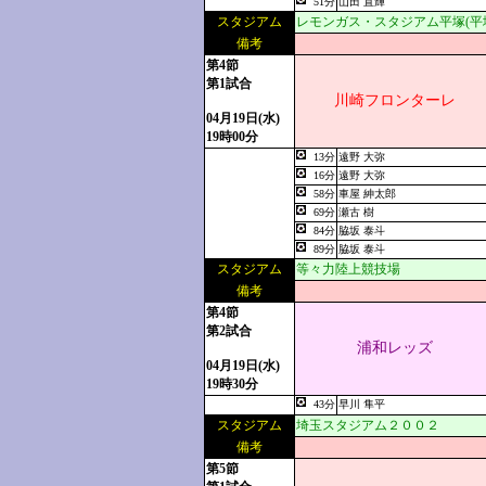
51分
山田 直輝
スタジアム
レモンガス・スタジアム平塚(平
備考
第4節
第1試合
川崎フロンターレ
04月19日(水)
19時00分
13分
遠野 大弥
16分
遠野 大弥
58分
車屋 紳太郎
69分
瀬古 樹
84分
脇坂 泰斗
89分
脇坂 泰斗
スタジアム
等々力陸上競技場
備考
第4節
第2試合
浦和レッズ
04月19日(水)
19時30分
43分
早川 隼平
スタジアム
埼玉スタジアム２００２
備考
第5節