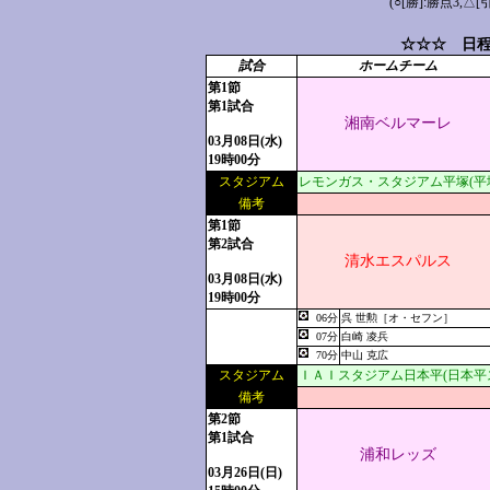
(○[勝]:勝点3,
☆☆☆ 日程
試合
ホームチーム
第1節
第1試合
湘南ベルマーレ
03月08日(水)
19時00分
スタジアム
レモンガス・スタジアム平塚(平
備考
第1節
第2試合
清水エスパルス
03月08日(水)
19時00分
06分
呉 世勲［オ・セフン］
07分
白崎 凌兵
70分
中山 克広
スタジアム
ＩＡＩスタジアム日本平(日本平
備考
第2節
第1試合
浦和レッズ
03月26日(日)