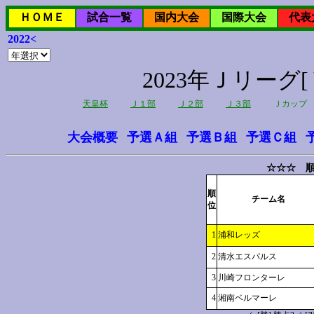
ＨＯＭＥ
試合一覧
国内大会
国際大会
代表
2022<
2023年Ｊリー
天皇杯
Ｊ１部
Ｊ２部
Ｊ３部
Ｊカップ
大会概要
予選Ａ組
予選Ｂ組
予選Ｃ組
☆☆☆ 順
順
チーム名
位
1
浦和レッズ
2
清水エスパルス
3
川崎フロンターレ
4
湘南ベルマーレ