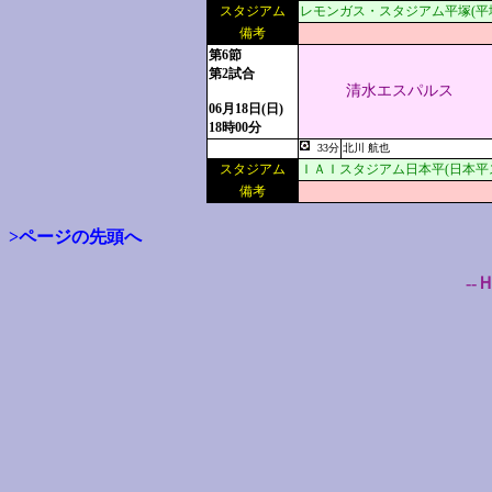
スタジアム
レモンガス・スタジアム平塚(平
備考
第6節
第2試合
清水エスパルス
06月18日(日)
18時00分
33分
北川 航也
スタジアム
ＩＡＩスタジアム日本平(日本平
備考
>ページの先頭へ
--