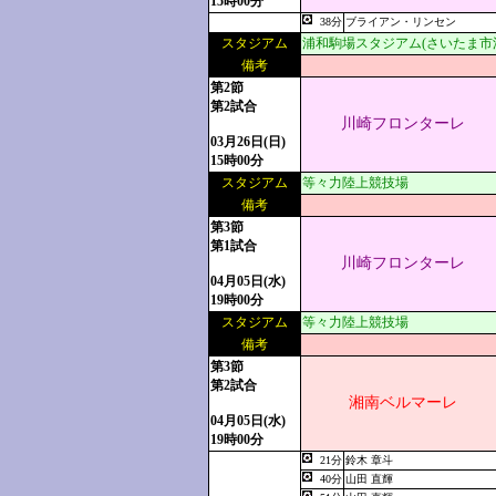
15時00分
38分
ブライアン・リンセン
スタジアム
浦和駒場スタジアム(さいたま市
備考
第2節
第2試合
川崎フロンターレ
03月26日(日)
15時00分
スタジアム
等々力陸上競技場
備考
第3節
第1試合
川崎フロンターレ
04月05日(水)
19時00分
スタジアム
等々力陸上競技場
備考
第3節
第2試合
湘南ベルマーレ
04月05日(水)
19時00分
21分
鈴木 章斗
40分
山田 直輝