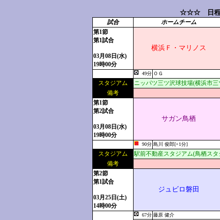
☆☆☆ 日程
試合
ホームチーム
第1節
第1試合
横浜Ｆ・マリノス
03月08日(水)
19時00分
49分
ＯＧ
スタジアム
ニッパツ三ツ沢球技場(横浜市三
備考
第1節
第2試合
サガン鳥栖
03月08日(水)
19時00分
90分
島川 俊郎[+1分]
スタジアム
駅前不動産スタジアム(鳥栖スタ
備考
第2節
第1試合
ジュビロ磐田
03月25日(土)
14時00分
67分
藤原 健介