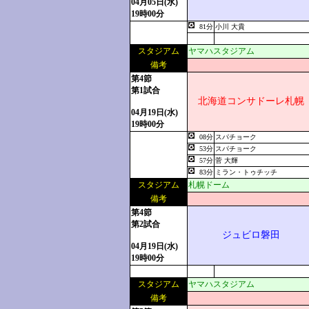
04月05日(水)
19時00分
81分
小川 大貴
スタジアム
ヤマハスタジアム
備考
第4節
第1試合
北海道コンサドーレ札幌
04月19日(水)
19時00分
08分
スパチョーク
53分
スパチョーク
57分
菅 大輝
83分
ミラン・トゥチッチ
スタジアム
札幌ドーム
備考
第4節
第2試合
ジュビロ磐田
04月19日(水)
19時00分
スタジアム
ヤマハスタジアム
備考