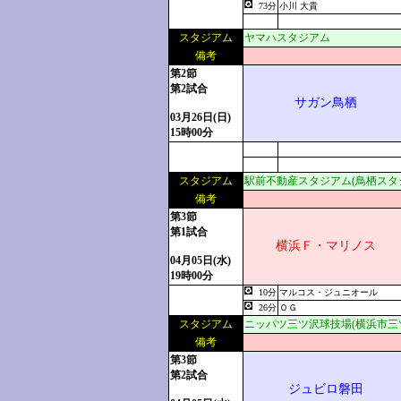
73分
小川 大貴
スタジアム
ヤマハスタジアム
備考
第2節
第2試合
サガン鳥栖
03月26日(日)
15時00分
スタジアム
駅前不動産スタジアム(鳥栖スタ
備考
第3節
第1試合
横浜Ｆ・マリノス
04月05日(水)
19時00分
10分
マルコス・ジュニオール
26分
ＯＧ
スタジアム
ニッパツ三ツ沢球技場(横浜市三
備考
第3節
第2試合
ジュビロ磐田