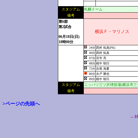
スタジアム
札幌ドーム
備考
第6節
第2試合
横浜Ｆ・マリノス
06月18日(日)
18時00分
24分
西村 拓真(PK)
49分
西村 拓真
67分
宮市 亮
68分
植中 朝日
72分
吉尾 海夏
80分
永戸 勝也
89分
植中 朝日
スタジアム
ニッパツ三ツ沢球技場(横浜市三
備考
>ページの先頭へ
--