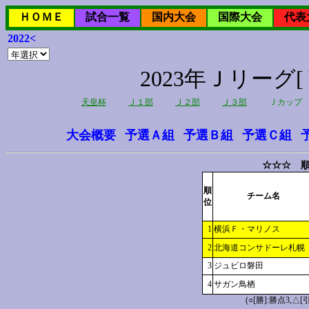
ＨＯＭＥ
試合一覧
国内大会
国際大会
代表
2022<
2023年Ｊリー
天皇杯
Ｊ１部
Ｊ２部
Ｊ３部
Ｊカップ
大会概要
予選Ａ組
予選Ｂ組
予選Ｃ組
☆☆☆ 順
順
チーム名
位
1
横浜Ｆ・マリノス
2
北海道コンサドーレ札幌
3
ジュビロ磐田
4
サガン鳥栖
(○[勝]:勝点3,