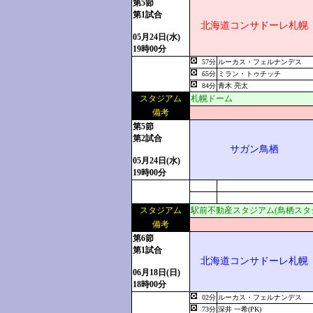
第5節
第1試合
北海道コンサドーレ札幌
05月24日(水)
19時00分
57分
ルーカス・フェルナンデス
65分
ミラン・トゥチッチ
84分
青木 亮太
スタジアム
札幌ドーム
備考
第5節
第2試合
サガン鳥栖
05月24日(水)
19時00分
スタジアム
駅前不動産スタジアム(鳥栖スタ
備考
第6節
第1試合
北海道コンサドーレ札幌
06月18日(日)
18時00分
02分
ルーカス・フェルナンデス
73分
深井 一希(PK)