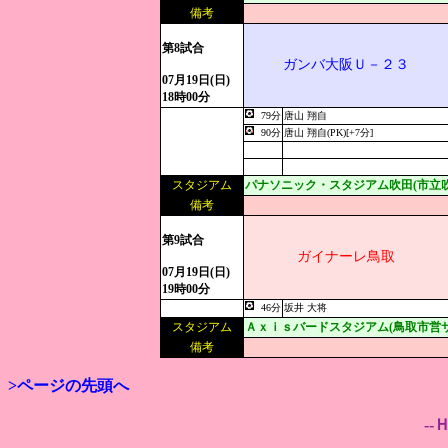
備考
第8試合
ガンバ大阪Ｕ－２３
07月19日(日)
18時00分
79分
唐山 翔自
90分
唐山 翔自(PK)[+7分]
スタジアム
パナソニック・スタジアム吹田(市立
備考
第9試合
ガイナーレ鳥取
07月19日(日)
19時00分
46分
坂井 大将
スタジアム
Ａｘｉｓバードスタジアム(鳥取市営サ
備考
>ページの先頭へ
--