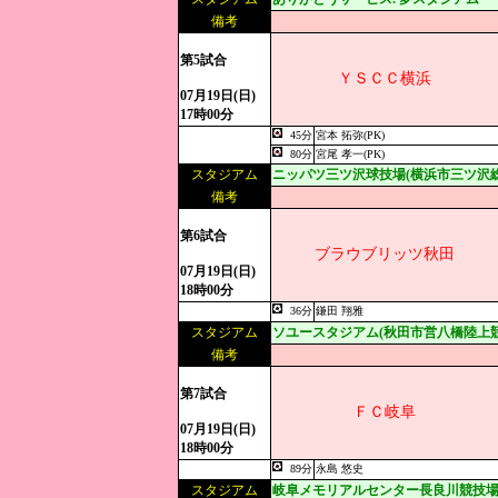
備考
第5試合
ＹＳＣＣ横浜
07月19日(日)
17時00分
45分
宮本 拓弥(PK)
80分
宮尾 孝一(PK)
スタジアム
ニッパツ三ツ沢球技場(横浜市三ツ沢
備考
第6試合
ブラウブリッツ秋田
07月19日(日)
18時00分
36分
鎌田 翔雅
スタジアム
ソユースタジアム(秋田市営八橋陸上競
備考
第7試合
ＦＣ岐阜
07月19日(日)
18時00分
89分
永島 悠史
スタジアム
岐阜メモリアルセンター長良川競技