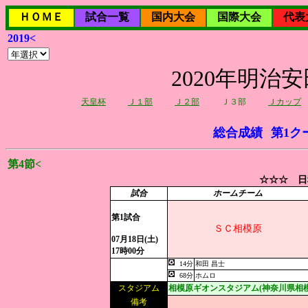
ＨＯＭＥ
試合一覧
国内大会
国際大会
代表
2019<
2020年明治
天皇杯
Ｊ１部
Ｊ２部
Ｊ３部
Ｊカップ
総合成績
第1ク
第4節<
☆☆☆ 日
試合
ホームチーム
第1試合
ＳＣ相模原
07月18日(土)
17時00分
14分
和田 昌士
68分
ホムロ
スタジアム
相模原ギオンスタジアム(神奈川県相
備考