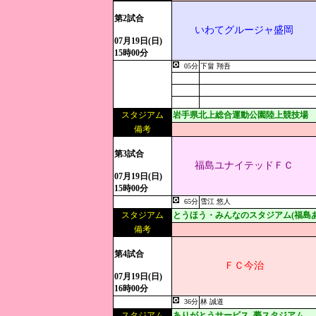
第2試合
いわてグルージャ盛岡
07月19日(日)
15時00分
05分
下畠 翔吾
スタジアム
岩手県北上総合運動公園陸上競技場
備考
第3試合
福島ユナイテッドＦＣ
07月19日(日)
15時00分
65分
雪江 悠人
スタジアム
とうほう・みんなのスタジアム(福島
備考
第4試合
ＦＣ今治
07月19日(日)
16時00分
36分
林 誠道
スタジアム
ありがとうサービス. 夢スタジアム