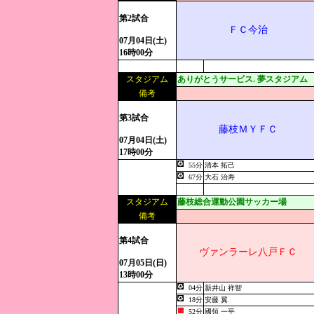
第2試合
ＦＣ今治
07月04日(土)
16時00分
スタジアム
ありがとうサービス. 夢スタジアム
備考
第3試合
藤枝ＭＹＦＣ
07月04日(土)
17時00分
55分
清本 拓己
67分
大石 治寿
スタジアム
藤枝総合運動公園サッカー場
備考
第4試合
ヴァンラーレ八戸ＦＣ
07月05日(日)
13時00分
04分
新井山 祥智
18分
安藤 翼
52分
國領 一平