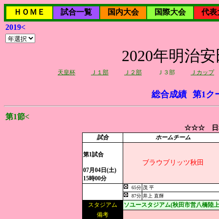
ＨＯＭＥ
試合一覧
国内大会
国際大会
代表
2019<
2020年明治
天皇杯
Ｊ１部
Ｊ２部
Ｊ３部
Ｊカップ
総合成績
第1ク
第1節<
☆☆☆ 日
試合
ホームチーム
第1試合
ブラウブリッツ秋田
07月04日(土)
15時00分
65分
茂 平
87分
井上 直輝
スタジアム
ソユースタジアム(秋田市営八橋陸上
備考