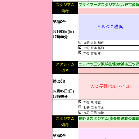
スタジアム
プライフーズスタジアム(八戸市多賀
備考
第5試合
ＹＳＣＣ横浜
07月05日(日)
17時00分
16分
大泉 和也
19分
宮本 拓弥
29分
宮尾 孝一
スタジアム
ニッパツ三ツ沢球技場(横浜市三ツ沢
備考
第6試合
ＡＣ長野パルセイロ
07月05日(日)
17時00分
23分
東 浩史
51分
広瀬 健太
76分
三田 尚希
スタジアム
長野Ｕスタジアム(南長野運動公園総
備考
第7試合