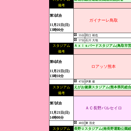
備考
第5試合
ガイナーレ鳥取
11月21日(日)
13時00分
55分
田口 裕也
57分
石川 大地
スタジアム
Ａｘｉｓバードスタジアム(鳥取市営
備考
第6試合
ロアッソ熊本
11月21日(日)
13時10分
47分
伊東 俊
スタジアム
えがお健康スタジアム(熊本県民総合
備考
第7試合
ＡＣ長野パルセイロ
11月21日(日)
14時00分
48分
東 浩史
スタジアム
長野Ｕスタジアム(南長野運動公園総