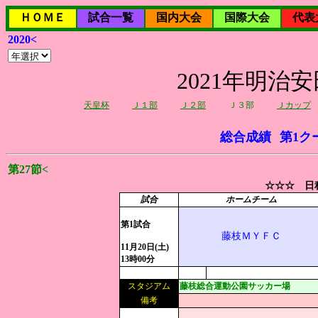
ＨＯＭＥ
試合一覧
国内大会
国際大会
代表
2020<
2021年明治
天皇杯
Ｊ１部
Ｊ２部
Ｊ３部
Ｊカップ
総合成績
第1ク
第27節<
☆☆☆ 日程
試合
ホームチーム
第1試合
藤枝ＭＹＦＣ
11月20日(土)
13時00分
スタジアム
藤枝総合運動公園サッカー場
備考