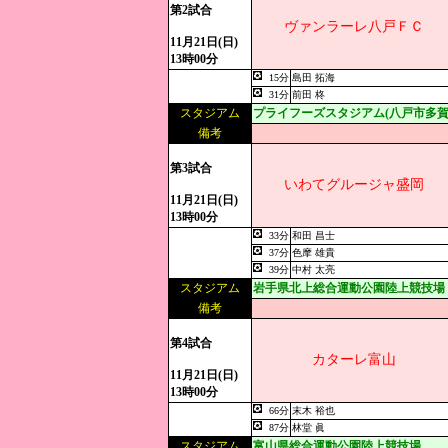
第2試合
ヴァンラーレ八戸ＦＣ
11月21日(日)
13時00分
15分
島田 拓海
31分
前田 柊
スタジアム
プライフーズスタジアム(八戸市多賀
備考
第3試合
いわてグルージャ盛岡
11月21日(日)
13時00分
33分
和田 昌士
37分
色摩 雄貴
39分
中村 太亮
スタジアム
岩手県北上総合運動公園陸上競技場
備考
第4試合
カターレ富山
11月21日(日)
13時00分
66分
末木 裕也
87分
林堂 眞
スタジアム
富山県総合運動公園陸上競技場