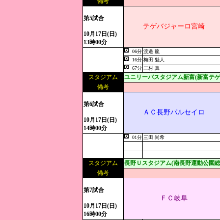
備考
第5試合
テゲバジャーロ宮崎
10月17日(日)
13時00分
06分
渡邊 龍
16分
梅田 魁人
67分
三村 真
スタジアム
ユニリーバスタジアム新富(新富テゲ
備考
第6試合
ＡＣ長野パルセイロ
10月17日(日)
14時00分
01分
三田 尚希
スタジアム
長野Ｕスタジアム(南長野運動公園総
備考
第7試合
ＦＣ岐阜
10月17日(日)
16時00分