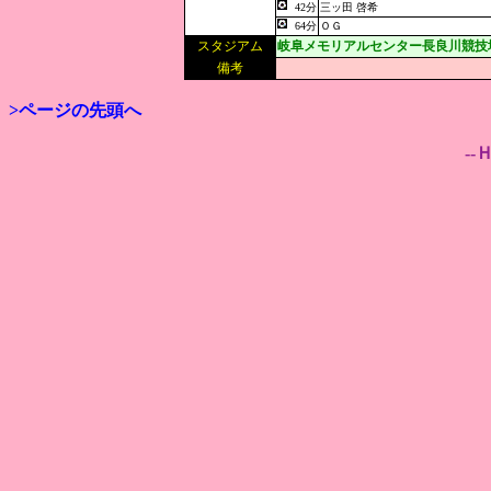
42分
三ッ田 啓希
64分
ＯＧ
スタジアム
岐阜メモリアルセンター長良川競技
備考
>ページの先頭へ
--