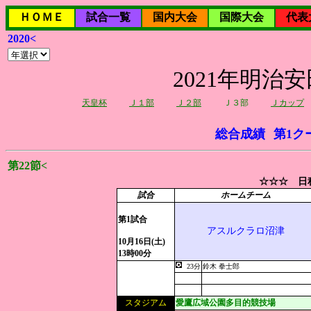
ＨＯＭＥ
試合一覧
国内大会
国際大会
代表
2020<
2021年明治
天皇杯
Ｊ１部
Ｊ２部
Ｊ３部
Ｊカップ
総合成績
第1ク
第22節<
☆☆☆ 日程
試合
ホームチーム
第1試合
アスルクラロ沼津
10月16日(土)
13時00分
23分
鈴木 拳士郎
スタジアム
愛鷹広域公園多目的競技場