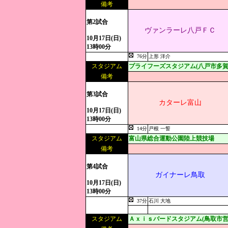
備考
第2試合
ヴァンラーレ八戸ＦＣ
10月17日(日)
13時00分
76分
上形 洋介
スタジアム
プライフーズスタジアム(八戸市多賀
備考
第3試合
カターレ富山
10月17日(日)
13時00分
14分
戸根 一誓
スタジアム
富山県総合運動公園陸上競技場
備考
第4試合
ガイナーレ鳥取
10月17日(日)
13時00分
37分
石川 大地
スタジアム
Ａｘｉｓバードスタジアム(鳥取市営