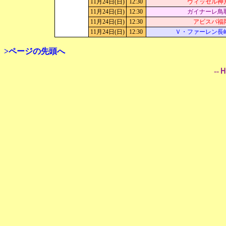
11月24日(日)
12:30
ヴィッセル神
11月24日(日)
12:30
ガイナーレ鳥
11月24日(日)
12:30
アビスパ福
11月24日(日)
12:30
Ｖ・ファーレン長
>ページの先頭へ
--