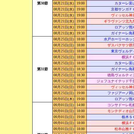
第30節
08月21日(水)
19:00
カターレ富
08月21日(水)
19:00
京都サンガＦ
08月21日(水)
19:00
ヴィッセル神
08月21日(水)
19:00
ギラヴァンツ北九
08月21日(水)
19:00
ロアッソ熊
08月21日(水)
19:30
ガイナーレ鳥
08月25日(日)
18:00
水戸ホーリーホッ
08月25日(日)
18:00
ザスパクサツ群
08月25日(日)
18:00
東京ヴェルデ
08月25日(日)
18:00
横浜Ｆ
08月25日(日)
18:00
カターレ富
第31節
08月25日(日)
18:30
ガイナーレ鳥
08月25日(日)
18:30
徳島ヴォルティ
08月25日(日)
19:00
ジェフユナイテッド千
08月25日(日)
19:00
ヴィッセル神
08月25日(日)
19:00
ファジアーノ岡
09月05日(木)
19:00
ロアッソ熊
09月01日(日)
14:00
コンサドーレ札
09月01日(日)
18:00
モンテディオ山
09月01日(日)
19:00
栃木Ｓ
09月01日(日)
18:00
横浜Ｆ
09月01日(日)
18:00
松本山雅Ｆ