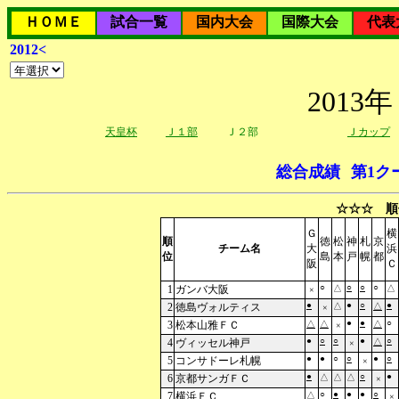
ＨＯＭＥ
試合一覧
国内大会
国際大会
代表
2012<
201
天皇杯
Ｊ１部
Ｊ２部
Ｊカップ
総合成績
第1ク
☆☆☆ 順
Ｇ
横
順
徳
松
神
札
京
チーム名
大
浜
位
島
本
戸
幌
都
阪
Ｃ
○
○
○
○
1
ガンバ大阪
△
△
×
●
●
○
●
2
徳島ヴォルティス
△
△
×
●
●
○
3
松本山雅ＦＣ
△
△
△
×
●
○
○
●
○
4
ヴィッセル神戸
△
×
●
●
○
○
●
○
5
コンサドーレ札幌
×
●
○
●
6
京都サンガＦＣ
△
△
△
×
○
●
●
●
○
7
横浜ＦＣ
△
×