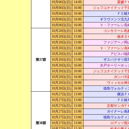
10月06日(日)
14:00
愛媛Ｆ
10月06日(日)
16:00
ジェフユナイテッド千
10月06日(日)
16:00
ＦＣ岐
10月06日(日)
16:00
ギラヴァンツ北九
10月06日(日)
16:00
Ｖ・ファーレン長
10月20日(日)
13:00
コンサドーレ札
10月20日(日)
13:00
栃木Ｓ
10月20日(日)
13:00
ファジアーノ岡
10月20日(日)
13:00
Ｖ・ファーレン長
10月20日(日)
14:00
アビスパ福
第37節
10月20日(日)
15:00
ザスパクサツ群
10月20日(日)
16:00
水戸ホーリーホッ
10月20日(日)
16:00
ジェフユナイテッド千
10月20日(日)
16:00
ガンバ大
10月20日(日)
16:00
ヴィッセル神
10月20日(日)
16:00
徳島ヴォルティ
10月27日(日)
13:00
横浜Ｆ
10月27日(日)
13:00
ＦＣ岐
10月27日(日)
13:00
京都サンガＦ
10月27日(日)
13:00
ガイナーレ鳥
10月27日(日)
13:00
徳島ヴォルティ
第38節
10月27日(日)
13:00
ロアッソ熊
10月27日(日)
15:30
松本山雅Ｆ