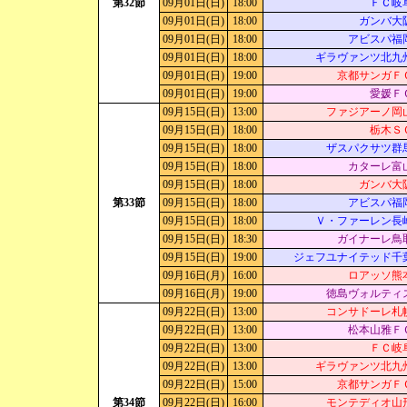
第32節
09月01日(日)
18:00
ＦＣ岐
09月01日(日)
18:00
ガンバ大
09月01日(日)
18:00
アビスパ福
09月01日(日)
18:00
ギラヴァンツ北九
09月01日(日)
19:00
京都サンガＦ
09月01日(日)
19:00
愛媛Ｆ
09月15日(日)
13:00
ファジアーノ岡
09月15日(日)
18:00
栃木Ｓ
09月15日(日)
18:00
ザスパクサツ群
09月15日(日)
18:00
カターレ富
09月15日(日)
18:00
ガンバ大
第33節
09月15日(日)
18:00
アビスパ福
09月15日(日)
18:00
Ｖ・ファーレン長
09月15日(日)
18:30
ガイナーレ鳥
09月15日(日)
19:00
ジェフユナイテッド千
09月16日(月)
16:00
ロアッソ熊
09月16日(月)
19:00
徳島ヴォルティ
09月22日(日)
13:00
コンサドーレ札
09月22日(日)
13:00
松本山雅Ｆ
09月22日(日)
13:00
ＦＣ岐
09月22日(日)
13:00
ギラヴァンツ北九
09月22日(日)
15:00
京都サンガＦ
第34節
09月22日(日)
16:00
モンテディオ山