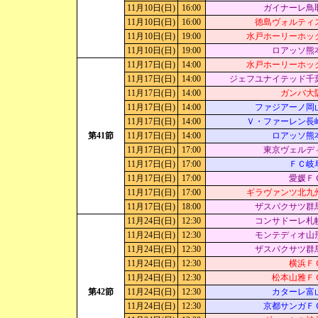
11月10日(日)
16:00
ガイナーレ鳥
11月10日(日)
16:00
徳島ヴォルティ
11月10日(日)
19:00
水戸ホーリーホッ
11月10日(日)
19:00
ロアッソ熊
11月17日(日)
14:00
水戸ホーリーホッ
11月17日(日)
14:00
ジェフユナイテッド千
11月17日(日)
14:00
ガンバ大
11月17日(日)
14:00
ファジアーノ岡
11月17日(日)
14:00
Ｖ・ファーレン長
第41節
11月17日(日)
14:00
ロアッソ熊
11月17日(日)
17:00
東京ヴェルデ
11月17日(日)
17:00
ＦＣ岐
11月17日(日)
17:00
愛媛Ｆ
11月17日(日)
17:00
ギラヴァンツ北九
11月17日(日)
18:00
ザスパクサツ群
11月24日(日)
12:30
コンサドーレ札
11月24日(日)
12:30
モンテディオ山
11月24日(日)
12:30
ザスパクサツ群
11月24日(日)
12:30
横浜Ｆ
11月24日(日)
12:30
松本山雅Ｆ
第42節
11月24日(日)
12:30
カターレ富
11月24日(日)
12:30
京都サンガＦ