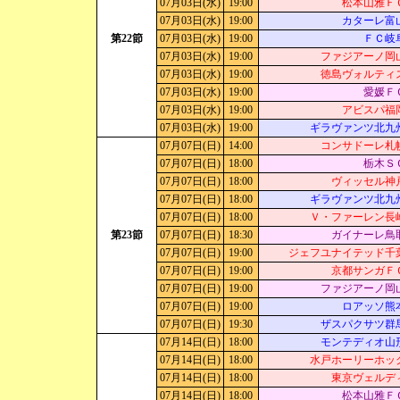
07月03日(水)
19:00
松本山雅Ｆ
07月03日(水)
19:00
カターレ富
第22節
07月03日(水)
19:00
ＦＣ岐
07月03日(水)
19:00
ファジアーノ岡
07月03日(水)
19:00
徳島ヴォルティ
07月03日(水)
19:00
愛媛Ｆ
07月03日(水)
19:00
アビスパ福
07月03日(水)
19:00
ギラヴァンツ北九
07月07日(日)
14:00
コンサドーレ札
07月07日(日)
18:00
栃木Ｓ
07月07日(日)
18:00
ヴィッセル神
07月07日(日)
18:00
ギラヴァンツ北九
07月07日(日)
18:00
Ｖ・ファーレン長
第23節
07月07日(日)
18:30
ガイナーレ鳥
07月07日(日)
19:00
ジェフユナイテッド千
07月07日(日)
19:00
京都サンガＦ
07月07日(日)
19:00
ファジアーノ岡
07月07日(日)
19:00
ロアッソ熊
07月07日(日)
19:30
ザスパクサツ群
07月14日(日)
18:00
モンテディオ山
07月14日(日)
18:00
水戸ホーリーホッ
07月14日(日)
18:00
東京ヴェルデ
07月14日(日)
18:00
松本山雅Ｆ