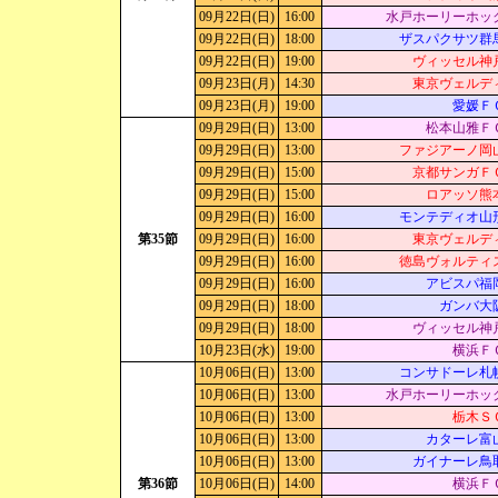
09月22日(日)
16:00
水戸ホーリーホッ
09月22日(日)
18:00
ザスパクサツ群
09月22日(日)
19:00
ヴィッセル神
09月23日(月)
14:30
東京ヴェルデ
09月23日(月)
19:00
愛媛Ｆ
09月29日(日)
13:00
松本山雅Ｆ
09月29日(日)
13:00
ファジアーノ岡
09月29日(日)
15:00
京都サンガＦ
09月29日(日)
15:00
ロアッソ熊
09月29日(日)
16:00
モンテディオ山
第35節
09月29日(日)
16:00
東京ヴェルデ
09月29日(日)
16:00
徳島ヴォルティ
09月29日(日)
16:00
アビスパ福
09月29日(日)
18:00
ガンバ大
09月29日(日)
18:00
ヴィッセル神
10月23日(水)
19:00
横浜Ｆ
10月06日(日)
13:00
コンサドーレ札
10月06日(日)
13:00
水戸ホーリーホッ
10月06日(日)
13:00
栃木Ｓ
10月06日(日)
13:00
カターレ富
10月06日(日)
13:00
ガイナーレ鳥
第36節
10月06日(日)
14:00
横浜Ｆ