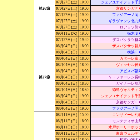
07月27日(土)
19:00
ジェフユナイテッド千
第26節
07月27日(土)
19:00
京都サンガＦ
07月27日(土)
19:00
ファジアーノ岡
07月27日(土)
19:00
ギラヴァンツ北九
07月27日(土)
19:00
ロアッソ熊
09月11日(水)
19:00
栃木Ｓ
07月27日(土)
19:49
ザスパクサツ群
08月04日(日)
18:00
ザスパクサツ群
08月04日(日)
18:00
横浜Ｆ
08月04日(日)
18:00
カターレ富
08月04日(日)
18:00
ヴィッセル神
08月04日(日)
18:00
アビスパ福
第27節
08月04日(日)
18:00
Ｖ・ファーレン長
08月04日(日)
18:30
ガイナーレ鳥
08月04日(日)
18:30
徳島ヴォルティ
08月04日(日)
19:00
ジェフユナイテッド千
08月04日(日)
19:00
京都サンガＦ
08月04日(日)
19:00
ファジアーノ岡
08月11日(日)
15:00
コンサドーレ札
08月11日(日)
18:00
モンテディオ山
08月11日(日)
18:00
水戸ホーリーホッ
08月11日(日)
18:00
東京ヴェルデ
08月11日(日)
18:00
松本山雅Ｆ