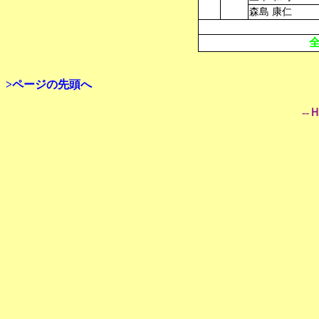
森島 康仁
>ページの先頭へ
--