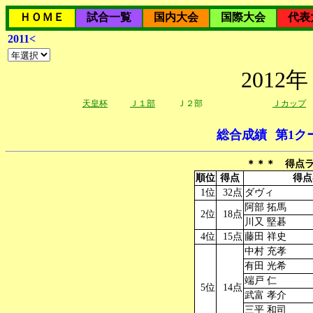
ＨＯＭＥ
試合一覧
国内大会
国際大会
代表
2011<
201
天皇杯
Ｊ１部
Ｊ２部
Ｊカップ
総合成績
第1ク
＊＊＊ 得点ラ
順位
得点
得点
1位
32点
ダヴィ
阿部 拓馬
2位
18点
川又 堅碁
4位
15点
藤田 祥史
中村 充孝
有田 光希
端戸 仁
5位
14点
武富 孝介
三平 和司