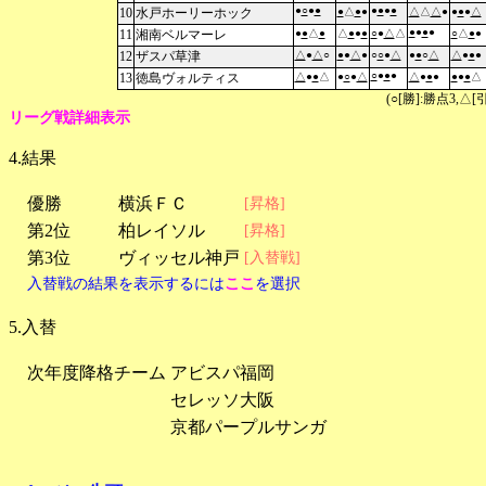
●
○
●
●
●
●
●
●
10
水戸ホーリーホック
●
△
●
●
△
△
△
●
●
●
●
△
●
●
●
●
11
湘南ベルマーレ
●
●
△
●
△
●
●
●
○
●
△
△
○
△
●
●
12
ザスパ草津
△
●
△
○
●
●
△
●
○
○
●
△
●
●
○
△
△
●
●
●
○
●
●
●
13
徳島ヴォルティス
△
●
●
△
●
○
●
△
△
●
●
●
●
●
●
△
(○[勝]:勝点3,
リーグ戦詳細表示
4.結果
優勝
横浜ＦＣ
[昇格]
第2位
柏レイソル
[昇格]
第3位
ヴィッセル神戸
[入替戦]
入替戦の結果を表示するには
ここ
を選択
5.入替
次年度降格チーム
アビスパ福岡
セレッソ大阪
京都パープルサンガ