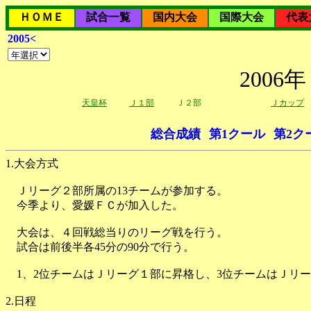
ＨＯＭＥ
試合一覧
国内大会
国際大会
代表
2005<
200
天皇杯
Ｊ１部
Ｊ２部
Ｊカップ
総合成績
第1クール
第2ク
1.大会方式
Ｊリーグ２部所属の13チームが参加する。
今季より、愛媛ＦＣが加入した。
大会は、４回戦総当りのリーグ戦を行う。
試合は前後半各45分の90分で行う。
1、2位チームはＪリーグ１部に昇格し、3位チームはＪリー
2.日程