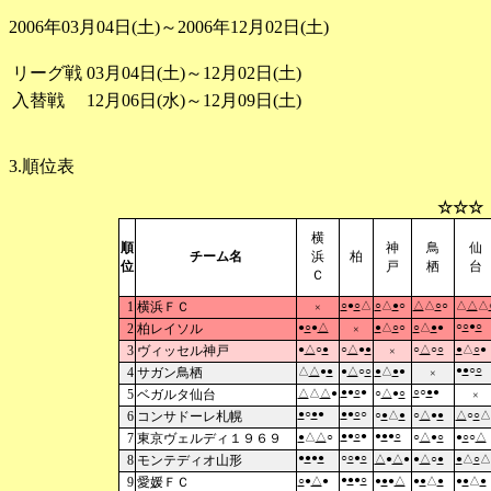
2006年03月04日(土)～2006年12月02日(土)
リーグ戦
03月04日(土)～12月02日(土)
入替戦
12月06日(水)～12月09日(土)
3.順位表
☆☆☆
横
順
神
鳥
仙
チーム名
浜
柏
位
戸
栖
台
Ｃ
1
横浜ＦＣ
○
●
○
△
○
△
●
○
△
△
○
○
△
△
△
×
○
○
●
○
2
柏レイソル
●
○
●
△
●
△
○
○
○
△
●
●
×
3
ヴィッセル神戸
●
△
○
●
○
△
●
●
○
△
○
○
●
△
○
●
×
●
●
○
○
4
サガン鳥栖
△
△
●
●
●
△
○
○
●
△
●
●
×
●
●
○
●
○
○
●
●
5
ベガルタ仙台
△
△
△
●
○
△
●
○
×
●
○
●
●
●
●
○
○
6
コンサドーレ札幌
○
●
△
●
○
△
●
●
△
○
○
△
●
●
○
●
●
●
●
○
7
東京ヴェルディ１９６９
●
△
△
○
○
△
●
○
●
○
○
△
●
●
●
●
○
○
●
○
8
モンテディオ山形
△
●
△
●
●
△
○
●
●
△
○
△
●
●
●
○
9
愛媛ＦＣ
○
●
△
●
●
●
●
△
●
●
△
●
●
●
△
●