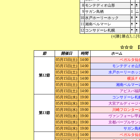
●
●
8
モンテディオ山形
○
9
サガン鳥栖
△
●
●
10
水戸ホーリーホック
●
●
11
湘南ベルマーレ
●
●
12
コンサドーレ札幌
(○[勝]:勝点3,
☆☆☆ 日
節
開催日
時間
ホーム
05月15日(土)
14:00
ベガルタ仙
05月15日(土)
14:00
モンテディオ山
05月15日(土)
14:00
水戸ホーリーホッ
第12節
05月15日(土)
14:00
横浜Ｆ
05月15日(土)
14:00
湘南ベルマー
05月15日(土)
14:00
アビスパ福
05月19日(水)
19:00
コンサドーレ札
05月19日(水)
19:00
大宮アルディージ
05月19日(水)
19:00
川崎フロンター
第13節
05月19日(水)
19:00
ヴァンフォーレ甲
05月19日(水)
19:00
京都パープルサン
05月19日(水)
19:00
サガン鳥
05月22日(土)
14:00
ベガルタ仙