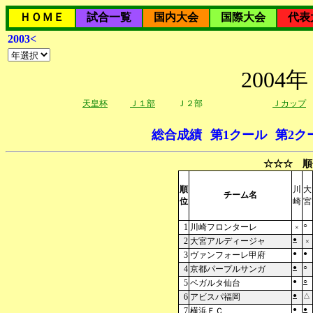
ＨＯＭＥ
試合一覧
国内大会
国際大会
代表
2003<
200
天皇杯
Ｊ１部
Ｊ２部
Ｊカップ
総合成績
第1クール
第2ク
☆☆☆ 順
順
川
大
チーム名
位
崎
宮
○
1
川崎フロンターレ
×
●
2
大宮アルディージャ
×
●
●
3
ヴァンフォーレ甲府
●
○
4
京都パープルサンガ
●
○
5
ベガルタ仙台
●
6
アビスパ福岡
△
●
●
7
横浜ＦＣ