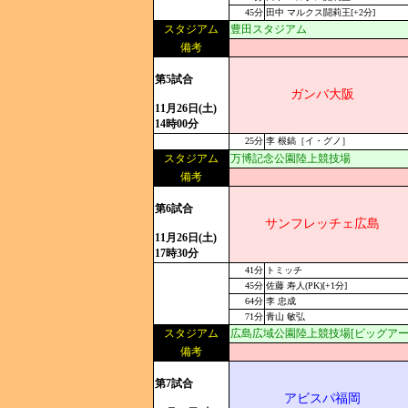
45分
田中 マルクス闘莉王[+2分]
スタジアム
豊田スタジアム
備考
第5試合
ガンバ大阪
11月26日(土)
14時00分
25分
李 根鎬［イ・グノ］
スタジアム
万博記念公園陸上競技場
備考
第6試合
サンフレッチェ広島
11月26日(土)
17時30分
41分
トミッチ
45分
佐藤 寿人(PK)[+1分]
64分
李 忠成
71分
青山 敏弘
スタジアム
広島広域公園陸上競技場[ビッグアー
備考
第7試合
アビスパ福岡