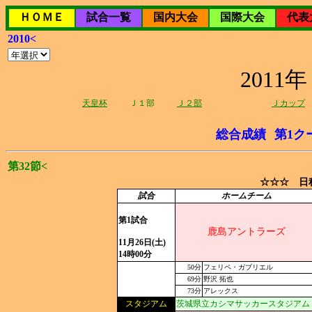
ＨＯＭＥ
試合一覧
国内大会
国際大会
代表
2010<
201
天皇杯
Ｊ１部
Ｊ２部
Ｊカップ
総合成績
第1ク
第32節<
☆☆☆ 日程
試合
ホームチーム
第1試合
鹿島アントラーズ
11月26日(土)
14時00分
50分
フェリペ・ガブリエル
69分
野沢 拓也
73分
アレックス
スタジアム
茨城県立カシマサッカースタジアム