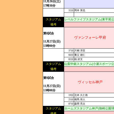
11月26日(土)
17時30分
32分
岡本 英也
スタジアム
レベルファイブスタジアム(東平尾公
備考
第8試合
ヴァンフォーレ甲府
11月27日(日)
13時00分
37分
片桐 淳至
66分
養父 雄仁
82分
柏 好文
スタジアム
山梨中銀スタジアム(小瀬スポーツ公
備考
第9試合
ヴィッセル神戸
11月27日(日)
13時00分
19分
北本 久仁衛
25分
相馬 崇人
87分
森岡 亮太
スタジアム
ホームズスタジアム神戸(御崎公園球
備考