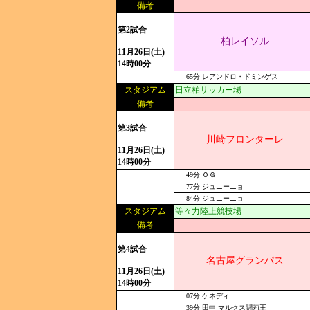
備考
第2試合
柏レイソル
11月26日(土)
14時00分
65分
レアンドロ・ドミンゲス
スタジアム
日立柏サッカー場
備考
第3試合
川崎フロンターレ
11月26日(土)
14時00分
49分
ＯＧ
77分
ジュニーニョ
84分
ジュニーニョ
スタジアム
等々力陸上競技場
備考
第4試合
名古屋グランパス
11月26日(土)
14時00分
07分
ケネディ
39分
田中 マルクス闘莉王