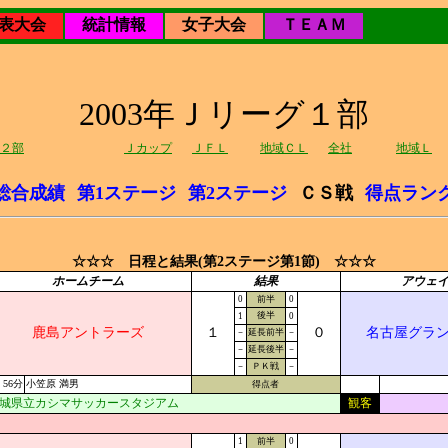
表大会
統計情報
女子大会
ＴＥＡＭ
2003年Ｊリーグ１部
２部
Ｊカップ
ＪＦＬ
地域ＣＬ
全社
地域Ｌ
総合成績
第1ステージ
第2ステージ
ＣＳ戦
得点ラン
☆☆☆ 日程と結果(第2ステージ第1節) ☆☆☆
ホームチーム
結果
アウェ
0
前半
0
後半
1
0
鹿島アントラーズ
１
０
名古屋グラ
－
延長前半
－
－
延長後半
－
－
ＰＫ戦
－
56分
小笠原 満男
得点者
城県立カシマサッカースタジアム
観客
1
前半
0