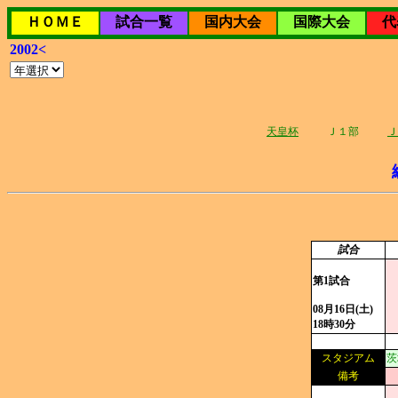
ＨＯＭＥ
試合一覧
国内大会
国際大会
代
2002<
天皇杯
Ｊ１部
Ｊ
試合
第1試合
08月16日(土)
18時30分
スタジアム
茨
備考