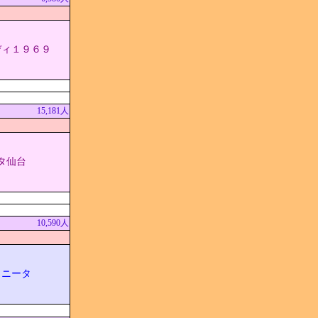
ディ１９６９
15,181人
タ仙台
10,590人
リニータ