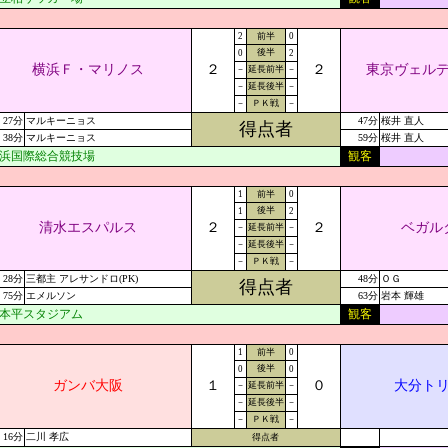
2
前半
0
後半
0
2
横浜Ｆ・マリノス
２
２
東京ヴェル
－
延長前半
－
－
延長後半
－
－
ＰＫ戦
－
27分
マルキーニョス
47分
桜井 直人
得点者
38分
マルキーニョス
59分
桜井 直人
浜国際総合競技場
観客
1
前半
0
後半
1
2
清水エスパルス
２
２
ベガル
－
延長前半
－
－
延長後半
－
－
ＰＫ戦
－
28分
三都主 アレサンドロ(PK)
48分
ＯＧ
得点者
75分
エメルソン
63分
岩本 輝雄
本平スタジアム
観客
1
前半
0
後半
0
0
ガンバ大阪
１
０
大分ト
－
延長前半
－
－
延長後半
－
－
ＰＫ戦
－
16分
二川 孝広
得点者