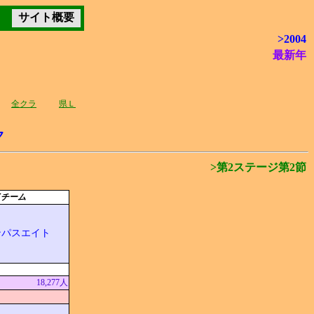
サイト概要
>2004
最新年
全クラ
県Ｌ
ク
>第2ステージ第2節
イチーム
ンパスエイト
18,277人