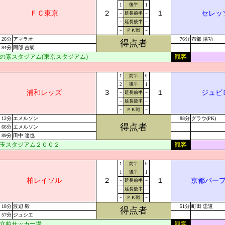
後半
1
1
ＦＣ東京
２
１
セレッ
－
延長前半
－
－
延長後半
－
－
ＰＫ戦
－
26分
アマラオ
76分
布部 陽功
得点者
84分
阿部 吉朗
の素スタジアム(東京スタジアム)
観客
1
前半
0
後半
2
1
浦和レッズ
３
１
ジュビ
－
延長前半
－
－
延長後半
－
－
ＰＫ戦
－
12分
エメルソン
88分
グラウ(PK)
得点者
66分
エメルソン
89分
田中 達也
玉スタジアム２００２
観客
1
前半
0
後半
1
1
柏レイソル
２
１
京都パー
－
延長前半
－
－
延長後半
－
－
ＰＫ戦
－
18分
渡辺 毅
51分
町田 忠道
得点者
57分
ジュシエ
立柏サッカー場
観客