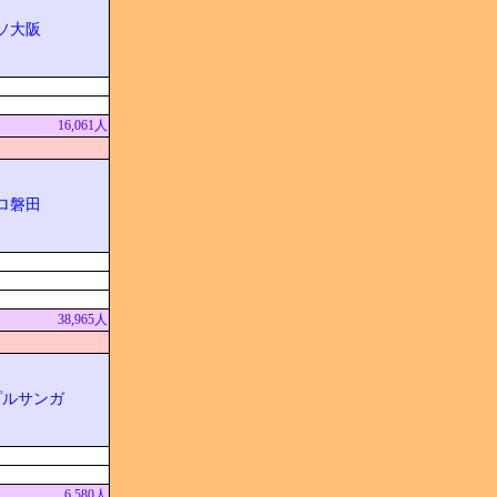
ソ大阪
16,061人
ロ磐田
38,965人
プルサンガ
6,580人