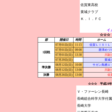
佐賀東高校

黄城クラブ

イ
☆☆☆
節
開催日
時間
ホーム
07月01日(日)
11:15
佐賀ＬＩＸＩＬ
07月01日(日)
09:00
唐津めづ
1回戦
07月01日(日)
13:30
川副
07月29日(日)
黄城
08月12日(日)
10:00
サガン鳥栖Ｕ
準決勝
08月12日(日)
13:00
川副
決勝
08月26日(日)
13:00
佐
☆☆☆ 平成24
Ｖ・ファーレン長崎

長崎総合科学大学付属
長崎大学
