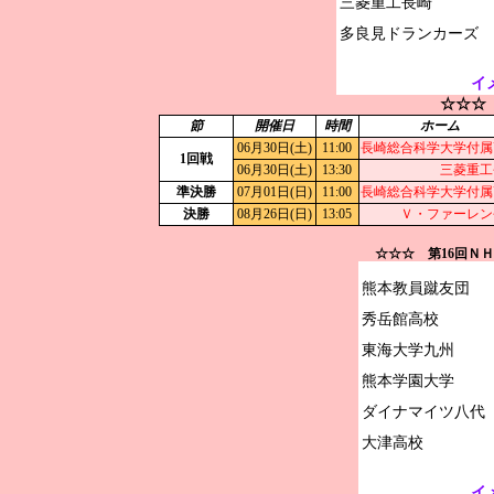
三菱重工長崎

イ
☆☆☆
節
開催日
時間
ホーム
06月30日(土)
11:00
長崎総合科学大学付属
1回戦
06月30日(土)
13:30
三菱重工
準決勝
07月01日(日)
11:00
長崎総合科学大学付属
決勝
08月26日(日)
13:05
Ｖ・ファーレン
☆☆☆ 第16回Ｎ
熊本教員蹴友団

秀岳館高校

東海大学九州

熊本学園大学

ダイナマイツ八代

イ