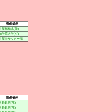
開催場所
古屋瑞穂北(陸)
知学院大学(グ)
古屋港サッカー場
開催場所
阜長良川(球)
阜長良川(球)