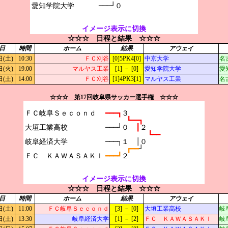
───┘０
イメージ表示に切換
☆☆☆ 日程と結果 ☆☆☆
日
時間
ホーム
結果
アウェイ
日(土)
10:30
ＦＣ刈谷
[0]5PK4[0]
中京大学
名
日(火)
19:00
マルヤス工業
[1] － [0]
愛知学院大学
愛
日(土)
14:00
ＦＣ刈谷
[1]4PK3[1]
マルヤス工業
名
☆☆☆ 第17回岐阜県サッカー選手権 ☆☆☆
ＦＣ岐阜Ｓｅｃｏｎｄ

━━━┓
３
┗━━┓
大垣工業高校

───┘０　
┃
２
┗━━
岐阜経済大学

───┐１　│０
┏━━
┘
━━━┛
２
イメージ表示に切換
☆☆☆ 日程と結果 ☆☆☆
日
時間
ホーム
結果
アウェイ
日(土)
11:00
ＦＣ岐阜Ｓｅｃｏｎｄ
[3] － [0]
大垣工業高校
岐
日(土)
13:30
岐阜経済大学
[1] － [2]
ＦＣ ＫＡＷＡＳＡＫＩ
岐