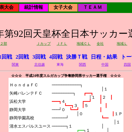
表大会
統計情報
女子大会
ＴＥＡＭ
12年第92回天皇杯全日本サッカー
２部
Ｊカップ
ＪＦＬ
地域ＣＬ
全社
地域Ｌ
1回戦
2回戦
3回戦
4回戦
決勝Ｔ戦
日程・結果
トー
関東
北信越
東海
関西
中国
四国
☆☆☆ 平成24年度スルガカップ争奪静岡県サッカー選手権 ☆☆☆
ＨｏｎｄａＦＣ

────────────┐
│１
矢崎バレンテＦＣ

─────────┐　　
┏━━┓
│１　
┃
２　
┃
浜松大学

━━━┓
４　　　　
┏━━┛　　┃
┗━━┓
３　
┃
５　　　　
┃
静岡大学

───┘０　
┗━━┛　　　　　┃
│０　　　　　　　
┃
１Ｐ
静岡学園高校

──────┘　　　　　　　　
┗━━
│１
清水エスパルスユース

──────┐１　　　　　　　│
┏━━
┐１　　　　│