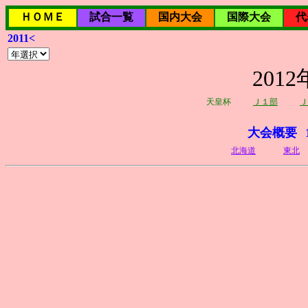
ＨＯＭＥ
試合一覧
国内大会
国際大会
代
2011<
20
天皇杯
Ｊ１部
Ｊ
大会概要
北海道
東北