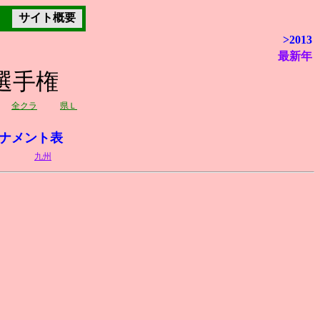
サイト概要
>2013
最新年
選手権
全クラ
県Ｌ
ナメント表
九州