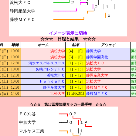
浜松大ＦＣ

━━━━━━┛
２　
┏━━
┐　　│
┃
２　│１　│
静岡産業大学

━━━━━━━━━┛　　
┏━━
┘
┃
５
━━━━━━━━━━━━┛
イメージ表示に切換
☆☆☆ 日程と結果 ☆☆☆
日
時間
ホーム
結果
アウェイ
日(日)
10:00
浜松大学
[4] － [0]
静岡大学
浜
日(日)
10:00
浜松大学
[3] － [0]
静岡学園高校
藤
日(日)
12:30
清水エスパルスユース
[1] － [2]
浜松大ＦＣ
藤
日(日)
10:00
矢崎バレンテＦＣ
[1] － [5]
浜松大学
草
日(日)
12:30
浜松大ＦＣ
[1] － [2]
静岡産業大学
草
日(土)
10:00
ＨｏｎｄａＦＣ
[1] － [2]
浜松大学
藤
日(土)
12:30
静岡産業大学
[1] － [5]
藤枝ＭＹＦＣ
藤
日(日)
14:00
浜松大学
[1]5PK3[1]
藤枝ＭＹＦＣ
草
☆☆☆ 第17回愛知県サッカー選手権 ☆☆☆
ＦＣ刈谷

━━━┓
０Ｐ

┗━━┓
中京大学

───┘０　
┃
１Ｐ
┗━━
マルヤス工業

━━━┓
１　│１
┗━━
┘