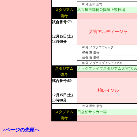
85分
玉田 圭司
スタジアム
名古屋市瑞穂公園陸上競技場
備考
試合番号:79
大宮アルディージャ
12月15日(土)
13時00分
63分
ノヴァコヴィッチ
67分
東 慶悟
86分
東 慶悟
90分
ノヴァコヴィッチ[+1分]
スタジアム
ナックファイブスタジアム大宮(大宮
備考
試合番号:80
柏レイソル
12月15日(土)
13時00分
24分
田中 順也
スタジアム
日立柏サッカー場
備考
>ページの先頭へ