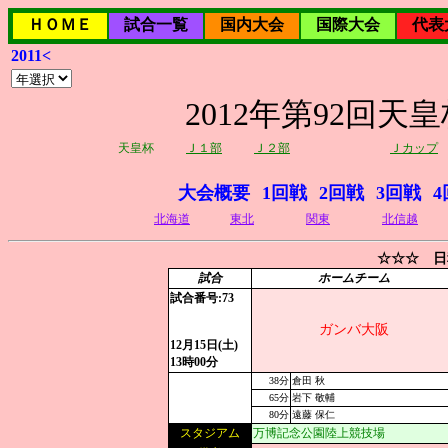
ＨＯＭＥ
試合一覧
国内大会
国際大会
代表
2011<
2012年第92回
天皇杯
Ｊ１部
Ｊ２部
Ｊカップ
大会概要
1回戦
2回戦
3回戦
4
北海道
東北
関東
北信越
☆☆☆ 日
試合
ホームチーム
試合番号:73
ガンバ大阪
12月15日(土)
13時00分
38分
倉田 秋
65分
岩下 敬輔
80分
遠藤 保仁
スタジアム
万博記念公園陸上競技場