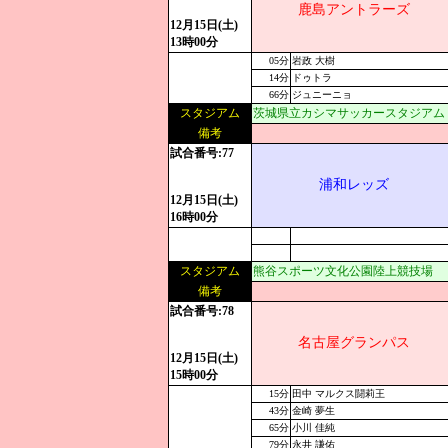
鹿島アントラーズ
12月15日(土)
13時00分
05分
岩政 大樹
14分
ドゥトラ
66分
ジュニーニョ
スタジアム
茨城県立カシマサッカースタジアム
備考
試合番号:77
浦和レッズ
12月15日(土)
16時00分
スタジアム
熊谷スポーツ文化公園陸上競技場
備考
試合番号:78
名古屋グランパス
12月15日(土)
15時00分
15分
田中 マルクス闘莉王
43分
金崎 夢生
65分
小川 佳純
79分
永井 謙佑