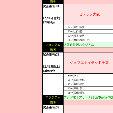
備考
試合番号:74
セレッソ大阪
12月15日(土)
17時00分
24分
南野 拓実
53分
山口 螢
83分
杉本 健勇
90分
村田 和哉[+3分]
スタジアム
大阪市長居スタジアム
備考
試合番号:75
ジェフユナイテッド千葉
12月15日(土)
13時00分
14分
ＯＧ
25分
谷澤 達也
77分
藤田 祥史
82分
戸島 章
88分
兵働 昭弘
スタジアム
フクダ電子アリーナ(千葉市蘇我球技
備考
試合番号:76