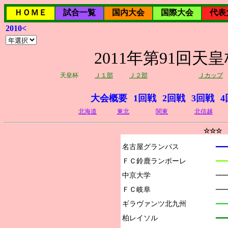
ＨＯＭＥ
試合一覧
国内大会
国際大会
代表
2010<
2011年第91回
天皇杯
Ｊ１部
Ｊ２部
Ｊカップ
大会概要
1回戦
2回戦
3回戦
4
北海道
東北
関東
北信越
☆☆☆ 
名古屋グランパス

━━━
ＦＣ鈴鹿ランポーレ

━━━
中京大学

──
ＦＣ岐阜

──
ギラヴァンツ北九州

━━━
柏レイソル

━━━