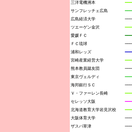
三洋電機洲本

━━━
サンフレッチェ広島

━━━
広島経済大学

──
ツエーゲン金沢

━━━
愛媛ＦＣ

━━━
ＦＣ琉球

──
浦和レッズ

━━━
宮崎産業経営大学

━━━
熊本教員蹴友団

──
東京ヴェルディ

━━━
海邦銀行ＳＣ

─
Ｖ・ファーレン長崎

━━━
セレッソ大阪

━━━
北海道教育大学岩見沢校

━━━
大阪体育大学

──
ザスパ草津

──