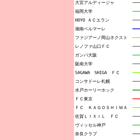
大宮アルディージャ

──
福岡大学

━━━
HOYO ＡＣエラン

──
湘南ベルマーレ

━━━
ファジアーノ岡山ネクスト

━━━
レノファ山口ＦＣ

─
ガンバ大阪

━━━
阪南大学

─
SAGAWA　SHIGA　ＦＣ

━━━
コンサドーレ札幌

──
水戸ホーリーホック

━━━
ＦＣ東京

━━━
ＦＣ　ＫＡＧＯＳＨＩＭＡ

━━━
佐賀ＬＩＸＩＬ　ＦＣ

──
ヴィッセル神戸

━━━
奈良クラブ

──