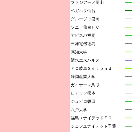
ファジアーノ岡山

━━━
ベガルタ仙台

━━━
グルージャ盛岡

──
ソニー仙台ＦＣ

━━━
アビスパ福岡

━━━
三洋電機徳島

──
高知大学

━━━
清水エスパルス

━━━
ＦＣ岐阜Ｓｅｃｏｎｄ

━━━
静岡産業大学

──
ガイナーレ鳥取

━━━
ロアッソ熊本

──
ジュビロ磐田

━━━
八戸大学

──
福島ユナイテッドＦＣ

━━━
ジェフユナイテッド千葉

━━━