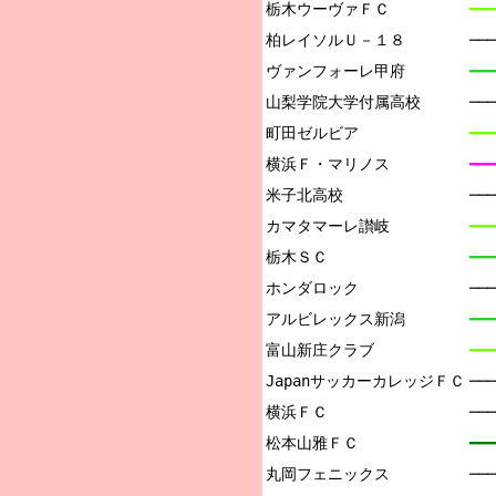
栃木ウーヴァＦＣ

━━━
柏レイソルＵ－１８

──
ヴァンフォーレ甲府

━━━
山梨学院大学付属高校

──
町田ゼルビア

━━━
横浜Ｆ・マリノス

━━━
米子北高校

──
カマタマーレ讃岐

━━━
栃木ＳＣ

━━━
ホンダロック

──
アルビレックス新潟

━━━
富山新庄クラブ

━━━
JapanサッカーカレッジＦＣ

──
横浜ＦＣ

──
松本山雅ＦＣ

━━━
丸岡フェニックス

─