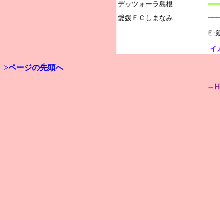
デッツォーラ島根

━━━
──
Ｅ:
イ
>ページの先頭へ
--