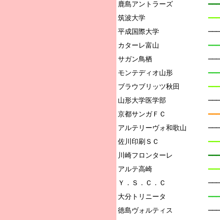
鹿島アントラーズ

━━━
筑波大学

━━━
平成国際大学

──
カターレ富山

━━━
サガン鳥栖

──
モンテディオ山形

━━━
ブラウブリッツ秋田

━━━
山形大学医学部

──
京都サンガＦＣ

━━━
アルテリーヴォ和歌山

──
佐川印刷ＳＣ

━━━
川崎フロンターレ

━━━
アルテ高崎

━━━
Ｙ．Ｓ．Ｃ．Ｃ

──
大分トリニータ

━━━
徳島ヴォルティス

──