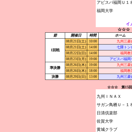
アビスパ福岡Ｕ１８
イ
☆☆☆
節
開催日
時間
ホーム
08月21日(土)
10:00
九州三菱
08月21日(土)
14:00
七隈トン
1回戦
08月22日(日)
14:00
福岡教
08月23日(月)
19:00
アビスパ福岡
08月26日(木)
19:00
九州三菱
準決勝
08月26日(木)
18:00
福岡教
決勝
08月29日(日)
13:00
九州三菱
☆☆☆ 第15
九州ＩＮＡＸ

サガン鳥栖Ｕ－１８
日清倶楽部

佐賀大学

黄城クラブ
