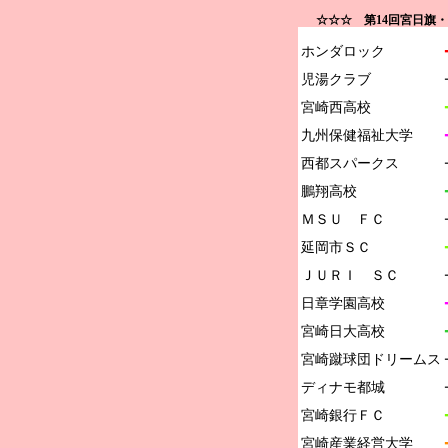
☆☆☆ 第14回宮日旗
ホンダロック

児湯クラブ

宮崎西高校

九州保健福祉大学

西都スパークス

鵬翔高校

ＭＳＵ　ＦＣ

延岡市ＳＣ

ＪＵＲＩ　ＳＣ

日章学園高校

宮崎日大高校

宮崎蹴球団ドリームス

ディナモ都城

宮崎銀行ＦＣ
