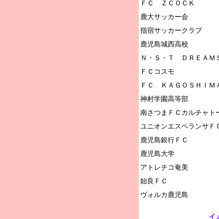
ＦＣ　ＺＣＯＣＫ

鹿大サッカー会

指宿サッカークラブ

鹿児島城西高校

Ｎ・Ｓ・Ｔ　ＤＲＥＡＭＳ
ＦＣコスモ

ＦＣ　ＫＡＧＯＳＨＩＭＡ
神村学園高等部

南さつまＦＣカルチャトー
ユニオンエスペランサＦＣ
鹿児島銀行ＦＣ

鹿児島大学

アトレチコ奄美

始良ＦＣ

イ