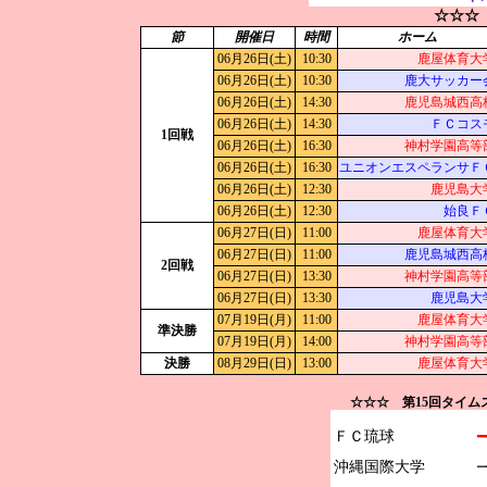
☆☆☆
節
開催日
時間
ホーム
06月26日(土)
10:30
鹿屋体育大
06月26日(土)
10:30
鹿大サッカー
06月26日(土)
14:30
鹿児島城西高
06月26日(土)
14:30
ＦＣコス
1回戦
06月26日(土)
16:30
神村学園高等
06月26日(土)
16:30
ユニオンエスペランサＦ
06月26日(土)
12:30
鹿児島大
06月26日(土)
12:30
始良Ｆ
06月27日(日)
11:00
鹿屋体育大
06月27日(日)
11:00
鹿児島城西高
2回戦
06月27日(日)
13:30
神村学園高等
06月27日(日)
13:30
鹿児島大
07月19日(月)
11:00
鹿屋体育大
準決勝
07月19日(月)
14:00
神村学園高等
決勝
08月29日(日)
13:00
鹿屋体育大
☆☆☆ 第15回タイ
ＦＣ琉球

━
沖縄国際大学
