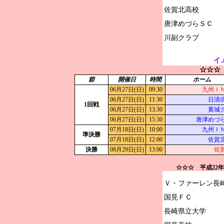
佐賀北高校

唐津めづらＳＣ

イ
☆☆☆
節
開催日
時間
ホーム
06月27日(日)
09:30
九州Ｉ
06月27日(日)
11:30
日清
1回戦
06月27日(日)
13:30
黄城
06月27日(日)
15:30
唐津めづ
07月18日(日)
10:00
九州Ｉ
準決勝
07月18日(日)
12:00
佐賀
決勝
08月29日(日)
13:00
佐
☆☆☆ 平成22
Ｖ・ファーレン長崎
国見ＦＣ

長崎県立大学
