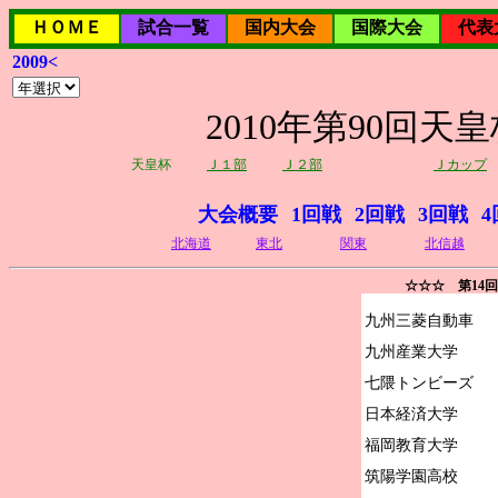
ＨＯＭＥ
試合一覧
国内大会
国際大会
代表
2009<
2010年第90回
天皇杯
Ｊ１部
Ｊ２部
Ｊカップ
大会概要
1回戦
2回戦
3回戦
4
北海道
東北
関東
北信越
☆☆☆ 第14
九州三菱自動車

九州産業大学

七隈トンビーズ

日本経済大学

福岡教育大学

筑陽学園高校
