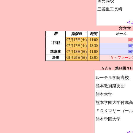
国見高校

イ
☆☆☆
節
開催日
時間
ホーム
07月17日(土)
11:00
国
1回戦
07月17日(土)
13:30
国
準決勝
07月18日(日)
11:00
国
決勝
08月29日(日)
13:05
Ｖ・ファーレ
☆☆☆ 第14回Ｎ
ルーテル学院高校

熊本教員蹴友団

熊本大学

熊本学園大学付属高
ＦＣＫマリーゴール
イ