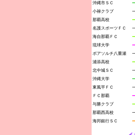
沖縄市ＳＣ

━
小禄クラブ

那覇高校

━
名護スポーツＦＣ

海自那覇ＦＣ

━
琉球大学

ボアソルチ八重瀬

浦添高校

━
北中城ＳＣ

沖縄大学

━
東風平ＦＣ

ＦＣ那覇

━
与勝クラブ

━
那覇西高校

━
イ