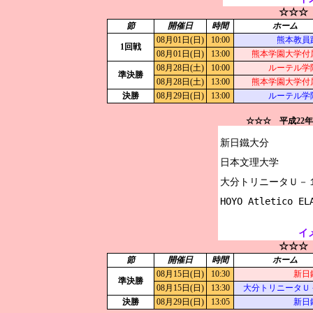
☆☆☆
節
開催日
時間
ホーム
08月01日(日)
10:00
熊本教員
1回戦
08月01日(日)
13:00
熊本学園大学付
08月28日(土)
10:00
ルーテル学
準決勝
08月28日(土)
13:00
熊本学園大学付
決勝
08月29日(日)
13:00
ルーテル学
☆☆☆ 平成22
新日鐵大分

日本文理大学

大分トリニータＵ－１
イ
☆☆☆
節
開催日
時間
ホーム
08月15日(日)
10:30
新日
準決勝
08月15日(日)
13:30
大分トリニータＵ
決勝
08月29日(日)
13:05
新日