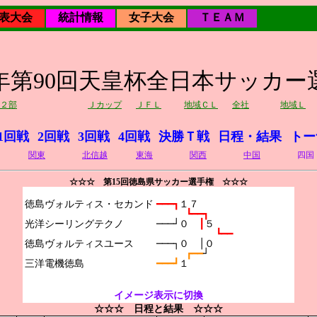
表大会
統計情報
女子大会
ＴＥＡＭ
10年第90回天皇杯全日本サッカー
２部
Ｊカップ
ＪＦＬ
地域ＣＬ
全社
地域Ｌ
1回戦
2回戦
3回戦
4回戦
決勝Ｔ戦
日程・結果
トー
関東
北信越
東海
関西
中国
四国
☆☆☆ 第15回徳島県サッカー選手権 ☆☆☆
徳島ヴォルティス・セカンド

━━━┓
１７
┗━━┓
光洋シーリングテクノ

───┘０　
┃
５
┗━━
徳島ヴォルティスユース

───┐０　│０
┏━━
┘
━━━┛
１
イメージ表示に切換
☆☆☆ 日程と結果 ☆☆☆