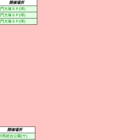
開催場所
門大塚ＳＰ(球)
門大塚ＳＰ(球)
門大塚ＳＰ(球)
開催場所
川県総合公園(サ)