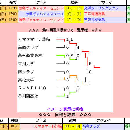
日
時間
ホーム
結果
アウェイ
(日)
12:30
徳島ヴォルティス・セカンド
[17] － [0]
光洋シーリングテクノ
鳴
(日)
15:00
徳島ヴォルティスユース
[0] － [1]
三洋電機徳島
鳴
(日)
13:00
徳島ヴォルティス・セカンド
[5] － [0]
三洋電機徳島
鳴
☆☆☆ 第15回香川県サッカー選手権 ☆☆☆
カマタマーレ讃岐

━━━┓
１１
┗━━┓
高商クラブ

───┘０　
┃
４
┗━━┓
高松商業高校

━━━┓
０Ｐ│０　
┃
┗━━
┘　　
┃
香川大学

───┘０　　　　
┃
５
┗━━
南クラブ

───┐０　　　　│０
┏━━┓　　
│
高松大学

━━━┛
３　
┃
１　│
┗━━
┘
Ｒ－ＶＥＬＨＯ

───┐０　│０
┏━━
┘
━━━┛
１
イメージ表示に切換
☆☆☆ 日程と結果 ☆☆☆
日
時間
ホーム
結果
アウェイ
日(日)
10:30
カマタマーレ讃岐
[11] － [0]
高商クラブ
香