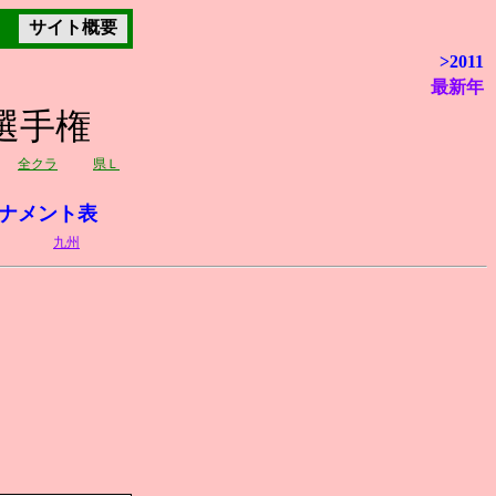
サイト概要
>2011
最新年
選手権
全クラ
県Ｌ
ナメント表
九州