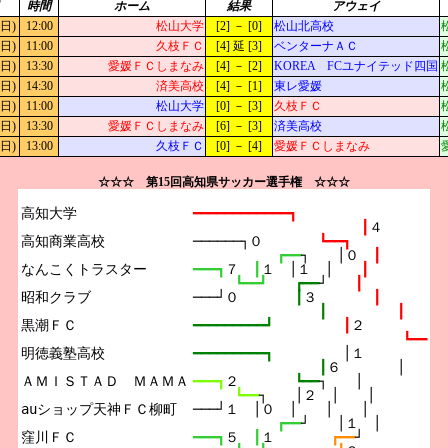
時間
ホーム
結果
アウェイ
(日)
12:00
松山大学
[2] － [0]
松山北高校
(日)
11:00
久枝ＦＣ
[4] 延 [3]
ベンターナＡＣ
(日)
13:30
愛媛ＦＣしまなみ
[4] － [2]
KOREA FCユナイテッド四国
(日)
14:30
済美高校
[4] － [1]
東レ愛媛
(日)
11:00
松山大学
[0] － [3]
久枝ＦＣ
(日)
13:30
愛媛ＦＣしまなみ
[6] － [3]
済美高校
(日)
13:00
久枝ＦＣ
[0] － [4]
愛媛ＦＣしまなみ
☆☆☆ 第15回高知県サッカー選手権 ☆☆☆
高知大学

━━━━━━━━━━━━┓
┃
４
高知商業高校

──────┐０　　　　
┗━━┓
┏━━
┐　　│０　
┃
なんこくトラスター

━━━┓
７　
┃
１　│１　│　　
┃
┗━━┛　　
┏━━
┘　　
┃
昭和クラブ

───┘０　　　　
┃
３　　　　
┃
┃　　　　　
┃
黒潮ＦＣ

━━━━━━━━━┛　　　　　
┃
２
┗━━
明徳義塾高校

━━━━━━━━━┓　　　　　
│１
┃
６　　　　│
ＡＭＩＳＴＡＤ　ＭＡＭＡ

━━━┓
２　　　　
┗━━
┐　　│
┗━━
┐　　│２　│　　│
auショップ天神ＦＣ柳町

───┘１　│０　│　　│　　│
┏━━
┘　　│１　│
窪川ＦＣ

━━━┓
５　
┃
１　　　　
┏━━
┘