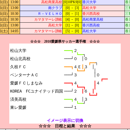
日(日)
13:00
高松商業高校
[0]10PK9[0]
香川大学
香
日(日)
13:00
南クラブ
[0] － [3]
高松大学
三
日(日)
10:30
Ｒ－ＶＥＬＨＯ
[0] － [1]
香川西高校
三
日(日)
10:30
カマタマーレ讃岐
[4] － [0]
高松商業高校
香
日(日)
13:00
高松大学
[1] － [0]
香川西高校
香
日(土)
14:05
カマタマーレ讃岐
[5] － [0]
高松大学
香
☆☆☆ 2010愛媛県サッカー選手権 ☆☆☆
松山大学

━━━┓
２
┗━━
┐
松山北高校

───┘０　│０
┏━━
┐
久枝ＦＣ

━━━┓
４Ｅ
┃
３　│
┗━━┛　　
│
ベンターナＡＣ

───┘３　　　　│０
┏━━
愛媛ＦＣしまなみ

━━━┓
４　　　　
┃
４
┗━━┓　　┃
KOREA　FCユナイテッド四国

───┘２　
┃
６　
┃
┗━━┛
済美高校

━━━┓
４　│３
┗━━
┘
───┘１
イメージ表示に切換
☆☆☆ 日程と結果 ☆☆☆