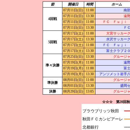
節
開催日
時間
ホーム
07月11日(日)
11:00
南
07月11日(日)
13:30
遠
4回戦
07月11日(日)
11:00
ＦＣ Ｆｕｊｉ
07月11日(日)
13:30
Ｆ
07月17日(土)
11:00
大宮サッカー
07月17日(土)
13:30
水沢サッカー
5回戦
07月17日(土)
11:00
ＦＣ Ｆｕｊｉ
07月17日(土)
13:30
富士クラブ２
07月25日(日)
13:30
グルージ
07月19日(月)
11:00
遠
準々決勝
07月19日(月)
11:00
富
07月19日(月)
13:30
アンソメット岩手
08月01日(日)
11:00
グルージ
準決勝
08月01日(日)
13:30
盛岡
決勝
08月29日(日)
13:05
グルージ
☆☆☆ 第20回
ブラウブリッツ秋田

━━
秋田ＦＣカンビアーレ

━━
北都銀行

─