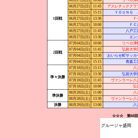
06月27日(日)
10:00
リベロ津
06月27日(日)
11:45
アスレチッククラ
06月27日(日)
15:15
ＹＯＵＮＧ 
1回戦
06月27日(日)
13:30
Ｆ
06月27日(日)
10:00
ＦＣ
06月27日(日)
11:45
八戸工
06月27日(日)
13:30
エン
07月04日(日)
10:00
リベロ津
07月04日(日)
11:45
弘前大学
2回戦
07月04日(日)
13:30
おいらせ町サッカ
07月04日(日)
15:15
青森工
07月18日(日)
15:15
八
07月18日(日)
13:30
弘前大学
準々決勝
07月18日(日)
11:45
ヴァンラーレ八
07月18日(日)
10:00
弘
08月28日(土)
11:00
八
準決勝
08月28日(土)
13:30
ヴァンラーレ八
決勝
08月29日(日)
13:00
八
☆☆☆ 第60
グルージャ盛岡
