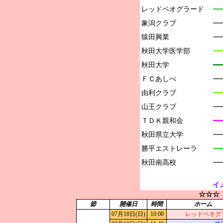
レッドベオグラード

━━
象潟クラブ

─
猿田興業

─
秋田大学医学部

━━
秋田大学

━
ＦＣあしべ

─
由利クラブ

━━
山王クラブ

──
ＴＤＫ親和会

━━
秋田県立大学

─
勝平エストレーラ

━━
──
イ
☆☆☆
節
開催日
時間
ホーム
07月18日(日)
10:00
レッドベオグ