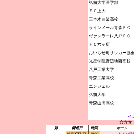
弘前大学医学部

ＦＣ上大

三本木農業高校

ラインメール青森ＦＣ

ヴァンラーレ八戸ＦＣ

ＦＣ六ヶ所

おいらせ町サッカー協会
光星学院野辺地西高校

八戸工業大学

青森工業高校

エンジェル

弘前大学

イ
☆☆☆
節
開催日
時間
ホーム