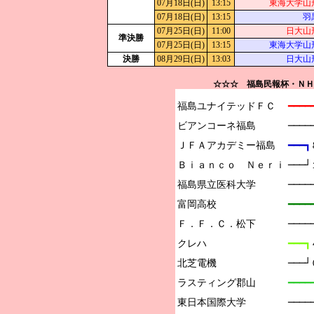
07月18日(日)
13:15
東海大学山
07月18日(日)
13:15
羽
07月25日(日)
11:00
日大山
準決勝
07月25日(日)
13:15
東海大学山
決勝
08月29日(日)
13:03
日大山
☆☆☆ 福島民報杯・ＮＨ
福島ユナイテッドＦＣ

━━━━
ビアンコーネ福島

───
ＪＦＡアカデミー福島

━━━┓
Ｂｉａｎｃｏ　Ｎｅｒｉ

───
福島県立医科大学

───
富岡高校

━━━━
Ｆ．Ｆ．Ｃ．松下

───
クレハ

━━━┓
北芝電機

───
ラスティング郡山

━━━
東日本国際大学

───