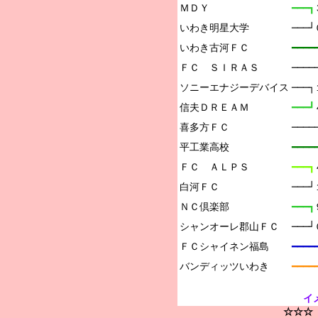
ＭＤＹ

━━━┓
いわき明星大学

───
いわき古河ＦＣ

━━━
ＦＣ　ＳＩＲＡＳ

───
ソニーエナジーデバイス

───
信夫ＤＲＥＡＭ

━━━┛
喜多方ＦＣ

───
平工業高校

━━━━
ＦＣ　ＡＬＰＳ

━━━┓
白河ＦＣ

───
ＮＣ倶楽部

━━━┓
シャンオーレ郡山ＦＣ

───
ＦＣシャイネン福島

━━━
━━━━
イ
☆☆☆