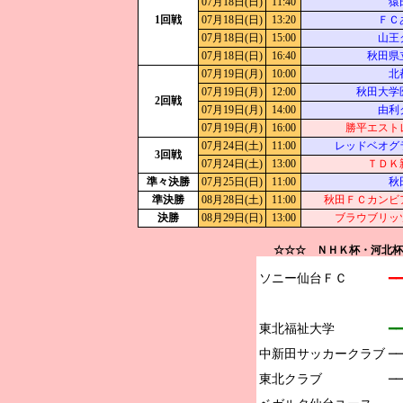
07月18日(日)
11:40
猿
1回戦
07月18日(日)
13:20
ＦＣ
07月18日(日)
15:00
山王
07月18日(日)
16:40
秋田県
07月19日(月)
10:00
北
07月19日(月)
12:00
秋田大学
2回戦
07月19日(月)
14:00
由利
07月19日(月)
16:00
勝平エスト
07月24日(土)
11:00
レッドベオグ
3回戦
07月24日(土)
13:00
ＴＤＫ
準々決勝
07月25日(日)
11:00
秋
準決勝
08月28日(土)
11:00
秋田ＦＣカンビ
決勝
08月29日(日)
13:00
ブラウブリッ
☆☆☆ ＮＨＫ杯・河北杯
ソニー仙台ＦＣ

━━
東北福祉大学

━━
中新田サッカークラブ

─
東北クラブ

─