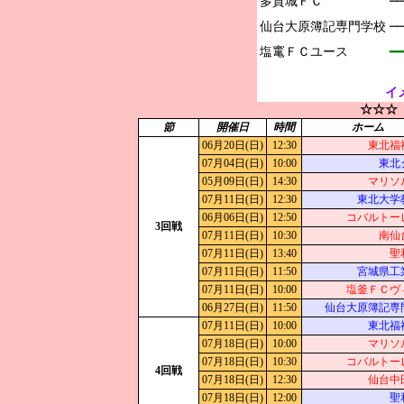
多賀城ＦＣ

─
仙台大原簿記専門学校

─
━━
イ
☆☆☆
節
開催日
時間
ホーム
06月20日(日)
12:30
東北福
07月04日(日)
10:00
東北
05月09日(日)
14:30
マリソ
07月11日(日)
12:30
東北大学
06月06日(日)
12:50
コバルトー
3回戦
07月11日(日)
10:30
南仙
07月11日(日)
13:40
聖
07月11日(日)
11:50
宮城県工
07月11日(日)
10:00
塩釜ＦＣヴ
06月27日(日)
11:50
仙台大原簿記専
07月11日(日)
10:00
東北福
07月18日(日)
10:00
マリソ
07月18日(日)
10:30
コバルトー
4回戦
07月18日(日)
12:30
仙台中
07月18日(日)
12:00
聖