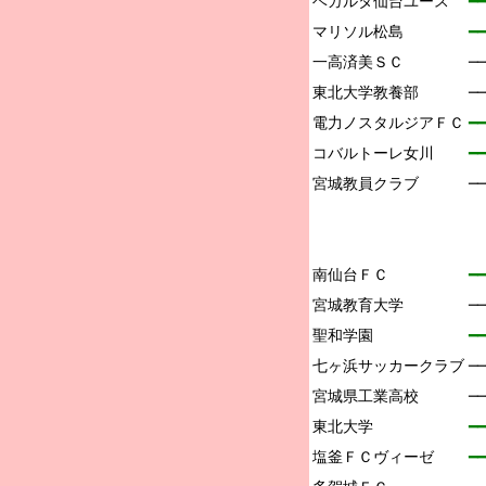
ベガルタ仙台ユース

━━
マリソル松島

━━
一高済美ＳＣ

─
東北大学教養部

─
電力ノスタルジアＦＣ

━━
コバルトーレ女川

━━
宮城教員クラブ

─
南仙台ＦＣ

━━
宮城教育大学

─
聖和学園

━━
七ヶ浜サッカークラブ

─
宮城県工業高校

─
東北大学

━━
塩釜ＦＣヴィーゼ

━━