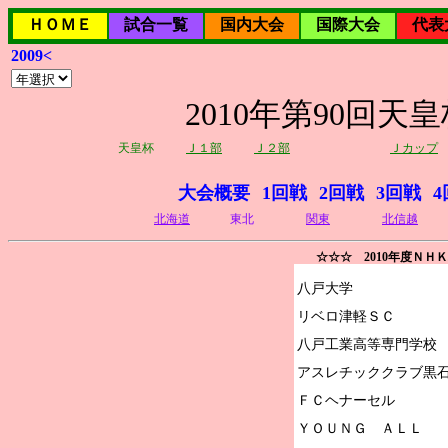
ＨＯＭＥ
試合一覧
国内大会
国際大会
代表
2009<
2010年第90回
天皇杯
Ｊ１部
Ｊ２部
Ｊカップ
大会概要
1回戦
2回戦
3回戦
4
北海道
東北
関東
北信越
☆☆☆ 2010年度ＮＨ
八戸大学

リベロ津軽ＳＣ

八戸工業高等専門学校

アスレチッククラブ黒石
ＦＣヘナーセル

ＹＯＵＮＧ　ＡＬＬ
