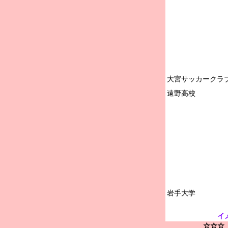
大宮サッカークラブ
遠野高校

イ
☆☆☆