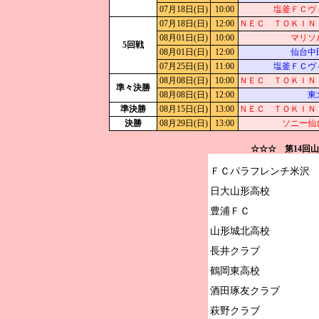
07月18日(日)
10:00
塩釜ＦＣヴ
07月18日(日)
12:00
ＮＥＣ ＴＯＫＩＮ
08月01日(日)
10:00
マリソ
5回戦
08月01日(日)
12:00
仙台中
07月25日(日)
11:00
塩釜ＦＣヴ
08月08日(日)
10:00
ＮＥＣ ＴＯＫＩＮ
準々決勝
08月08日(日)
12:00
東
準決勝
08月15日(日)
13:00
ＮＥＣ ＴＯＫＩＮ
決勝
08月29日(日)
13:00
ソニー仙
☆☆☆ 第14回
ＦＣパラフレンチ米沢

日大山形高校

豊浦ＦＣ

山形城北高校

長井クラブ

鶴岡東高校

酒田琢友クラブ

萩野クラブ
