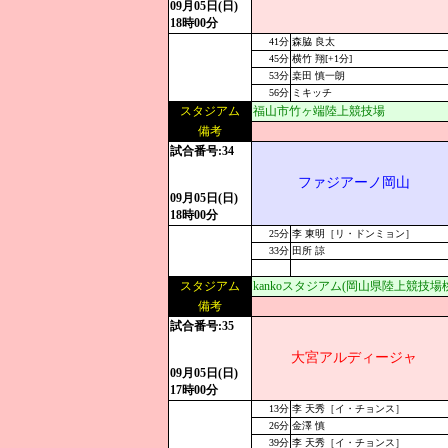
09月05日(日)
18時00分
41分
森脇 良太
45分
横竹 翔[+1分]
53分
桒田 慎一朗
56分
ミキッチ
スタジアム
福山市竹ヶ端陸上競技場
備考
試合番号:34
ファジアーノ岡山
09月05日(日)
18時00分
25分
李 東明［リ・ドンミョン］
33分
田所 諒
スタジアム
kankoスタジアム(岡山県陸上競技
備考
試合番号:35
大宮アルディージャ
09月05日(日)
17時00分
13分
李 天秀［イ・チョンス］
26分
金澤 慎
39分
李 天秀［イ・チョンス］