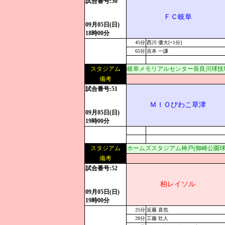
試合番号:50
ＦＣ岐阜
09月05日(日)
18時00分
45分
西川 優大[+1分]
65分
吉本 一謙
スタジアム
岐阜メモリアルセンター長良川球技
備考
試合番号:51
ＭＩＯびわこ草津
09月05日(日)
19時00分
スタジアム
ホームズスタジアム神戸(御崎公園球
備考
試合番号:52
柏レイソル
09月05日(日)
19時00分
25分
近藤 直也
28分
工藤 壮人