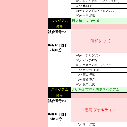
34分
レアンドロ・ドミンゲス(PK)
39分
林 陵平
51分
レアンドロ・ドミンゲス
90分
田中 順也
スタジアム
日立柏サッカー場
備考
試合番号:53
浦和レッズ
09月05日(日)
17時00分
05分
エジミウソン
30分
ポンテ(PK)
39分
エスクデロ・セルヒオ
45分
ポンテ[+1分]
48分
原口 元気
72分
高崎 寛之
88分
原口 元気
スタジアム
さいたま市浦和駒場スタジアム
備考
試合番号:54
徳島ヴォルティス
09月05日(日)
18時30分
15分
津田 知宏