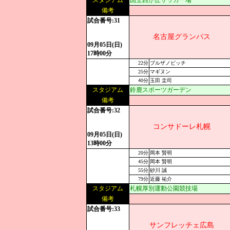
スタジアム
国立西が丘サッカー場
備考
試合番号:31
名古屋グランパス
09月05日(日)
17時00分
22分
ブルザノビッチ
25分
マギヌン
40分
玉田 圭司
スタジアム
鈴鹿スポーツガーデン
備考
試合番号:32
コンサドーレ札幌
09月05日(日)
13時00分
20分
岡本 賢明
45分
岡本 賢明
55分
砂川 誠
79分
近藤 祐介
スタジアム
札幌厚別運動公園競技場
備考
試合番号:33
サンフレッチェ広島