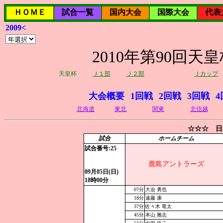
ＨＯＭＥ
試合一覧
国内大会
国際大会
代表
2009<
2010年第90回
天皇杯
Ｊ１部
Ｊ２部
Ｊカップ
大会概要
1回戦
2回戦
3回戦
4
北海道
東北
関東
北信越
☆☆☆ 日
試合
ホームチーム
試合番号:25
鹿島アントラーズ
09月05日(日)
18時00分
07分
大迫 勇也
18分
遠藤 康
37分
佐々木 竜太
45分
本山 雅志