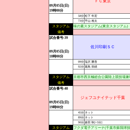
ＦＣ東京
09月05日(日)
19時00分
58分
松下 年宏
73分
平山 相太
スタジアム
味の素スタジアム(東京スタジアム)
備考
試合番号:39
佐川印刷ＳＣ
09月05日(日)
18時00分
09分
塩沢 勝吾
92分
葛島 崇繕
スタジアム
京都市西京極総合公園陸上競技場兼
備考
試合番号:40
ジェフユナイテッド千葉
09月05日(日)
19時00分
45分
ネット
89分
ネット
90分
倉田 秋[+3分]
スタジアム
フクダ電子アリーナ(千葉市蘇我球技