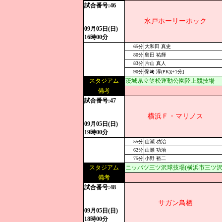
試合番号:46
水戸ホーリーホック
09月05日(日)
16時00分
65分
大和田 真史
80分
島田 祐輝
83分
片山 真人
90分
保﨑 淳(PK)[+1分]
スタジアム
茨城県立笠松運動公園陸上競技場
備考
試合番号:47
横浜Ｆ・マリノス
09月05日(日)
19時00分
55分
山瀬 功治
62分
山瀬 功治
75分
小野 裕二
スタジアム
ニッパツ三ツ沢球技場(横浜市三ツ沢
備考
試合番号:48
サガン鳥栖
09月05日(日)
18時00分