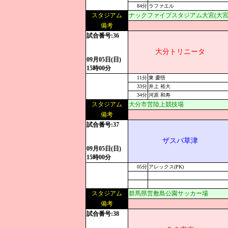
84分
ラファエル
スタジアム
ナックファイブスタジアム大宮(大宮
備考
試合番号:36
大分トリニータ
09月05日(日)
15時00分
11分
東 慶悟
33分
井上 裕大
34分
河原 和寿
スタジアム
大分市営陸上競技場
備考
試合番号:37
ザスパ草津
09月05日(日)
15時00分
05分
アレックス(PK)
スタジアム
群馬県営敷島公園サッカー場
備考
試合番号:38