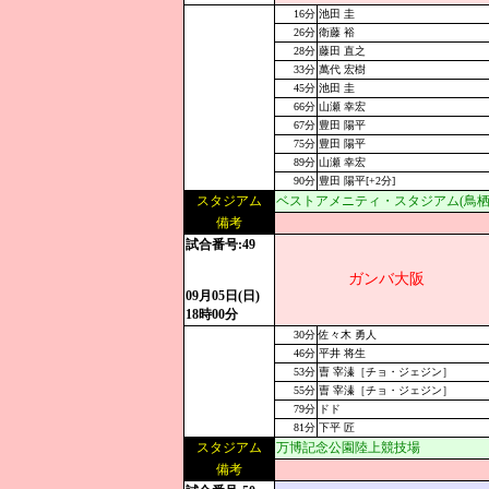
16分
池田 圭
26分
衛藤 裕
28分
藤田 直之
33分
萬代 宏樹
45分
池田 圭
66分
山瀬 幸宏
67分
豊田 陽平
75分
豊田 陽平
89分
山瀬 幸宏
90分
豊田 陽平[+2分]
スタジアム
ベストアメニティ・スタジアム(鳥栖
備考
試合番号:49
ガンバ大阪
09月05日(日)
18時00分
30分
佐々木 勇人
46分
平井 将生
53分
曺 宰溱［チョ・ジェジン］
55分
曺 宰溱［チョ・ジェジン］
79分
ドド
81分
下平 匠
スタジアム
万博記念公園陸上競技場
備考