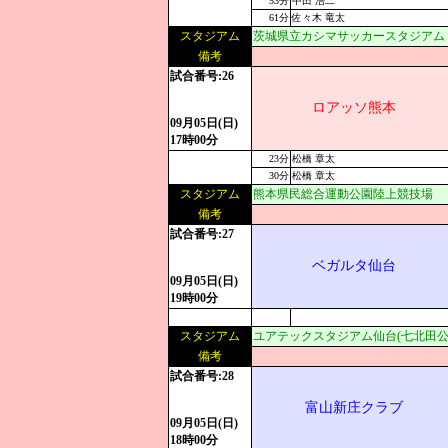
53分
中田 浩二
61分
佐々木 竜太
スタジアム
茨城県立カシマサッカースタジアム
備考
試合番号:26
ロアッソ熊本
09月05日(日)
17時00分
23分
松橋 章太
30分
松橋 章太
スタジアム
熊本県民総合運動公園陸上競技場
備考
試合番号:27
ベガルタ仙台
09月05日(日)
19時00分
スタジアム
ユアテックスタジアム仙台(七北田公
備考
試合番号:28
富山新庄クラブ
09月05日(日)
18時00分