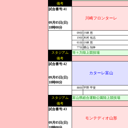
備考
試合番号:41
川崎フロンターレ
09月05日(日)
18時00分
09分
小林 悠
19分
木村 祐志
61分
小林 悠
77分
横山 知伸
スタジアム
等々力陸上競技場
備考
試合番号:42
カターレ富山
09月05日(日)
18時00分
88分
平野 甲斐
スタジアム
富山県総合運動公園陸上競技場
備考
試合番号:43
モンテディオ山形
09月05日(日)
18時00分