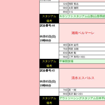
32分
増田 誓志
68分
太田 徹郎
89分
ＯＧ
スタジアム
ＮＤソフトスタジアム山形(山形県総
備考
試合番号:44
湘南ベルマーレ
09月05日(日)
19時00分
48分
坂本 紘司
76分
阿部 吉朗
83分
島村 毅
90分
三平 和司[+3分]
スタジアム
平塚競技場
備考
試合番号:45
清水エスパルス
09月05日(日)
19時00分
74分
原 一樹
90分
長沢 駿[+2分]
スタジアム
アウトソーシングスタジアム日本平(
備考