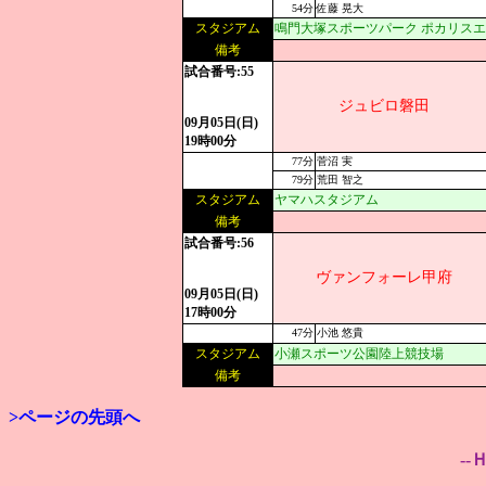
54分
佐藤 晃大
スタジアム
鳴門大塚スポーツパーク ポカリス
備考
試合番号:55
ジュビロ磐田
09月05日(日)
19時00分
77分
菅沼 実
79分
荒田 智之
スタジアム
ヤマハスタジアム
備考
試合番号:56
ヴァンフォーレ甲府
09月05日(日)
17時00分
47分
小池 悠貴
スタジアム
小瀬スポーツ公園陸上競技場
備考
>ページの先頭へ
--