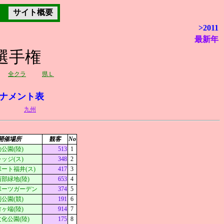
サイト概要
>2011
最新年
選手権
全クラ
県Ｌ
ナメント表
九州
開催場所
観客
No
公園(陸)
513
1
ッジ(ス)
348
2
ート福井(ス)
417
3
部緑地(陸)
653
4
ポーツガーデン
374
5
公園(競)
191
6
ヶ端(陸)
914
7
化公園(陸)
175
8