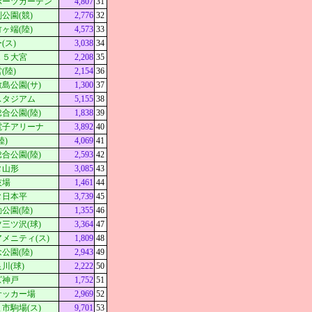
ポーツガーデン
4,807
31
公園(競)
2,776
32
ヶ端(陸)
4,573
33
(ス)
3,038
34
Ｋ５大宮
2,208
35
(陸)
2,154
36
島公園(サ)
1,300
37
スタジアム
5,155
38
合公園(陸)
1,838
39
電子アリーナ
3,892
40
陸)
4,069
41
合公園(陸)
2,593
42
タ山形
3,085
43
技場
1,461
44
タ日本平
3,739
45
公園(陸)
1,355
46
三ツ沢(球)
3,364
47
メニティ(ス)
1,809
48
公園(陸)
2,943
49
川(球)
2,222
50
ズ神戸
1,752
51
サッカー場
2,969
52
市駒場(ス)
9,701
53