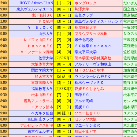
15:00
HOYO Atletico ELAN
[1] － [2]
ホンダロック
だいぎん
19:00
東京ヴェルディユース
[0] － [1]
駒澤大学
国立西が
18:00
佐川印刷ＳＣ
[3] － [1]
奈良クラブ
西京極総
13:00
ＦＣ琉球
[3] － [1]
徳島ヴォルティス・セカンド
秋津総合
19:00
Ｙ．Ｓ．Ｃ．Ｃ
[0] － [3]
鹿屋体育大学
平塚競
19:00
山形大学
[1] － [6]
ブラウブリッツ秋田
ＮＤス
16:00
レノファ山口ＦＣ
[2] － [0]
米子北高校
平塚競
19:00
ＨｏｎｄａＦＣ
[7] － [2]
ＦＣ岐阜Ｓｅｃｏｎｄ
草薙総合
16:00
Ｖ・ファーレン長崎
[4] － [0]
環太平洋大学
笠松運動
18:00
佐賀大学
[2]6PK7[2]
熊本学園大学付属高校
佐賀県総
19:00
大阪体育大学
[8] － [3]
アルテリーヴォ和歌山
キンチ
18:00
関西学院大学
[1] － [4]
ＭＩＯびわこ草津
加古川運
16:00
順天堂大学
[5] 延 [4]
ヴァンラーレ八戸ＦＣ
秋津総合
18:00
東京国際大学
[3] － [1]
栃木ウーヴァＦＣ
熊谷Ｓ文
16:00
福岡教育大学
[2]3PK5[2]
愛媛ＦＣしまなみ
草薙総合
19:30
松本山雅ＦＣ
[7] － [1]
玉穂ＦＣ
松本平広
18:00
鹿島アントラーズ
[6] － [0]
アルテ高崎
カシマサ
17:00
ロアッソ熊本
[2] － [1]
愛媛ＦＣ
熊本県民
19:00
ベガルタ仙台
[0] 延 [1]
ソニー仙台ＦＣ
ユアス
18:00
富山新庄クラブ
[0] － [7]
セレッソ大阪
キンチ
18:00
アルビレックス新潟
[3] － [0]
ツエーゲン金沢
東北電
19:00
東京ヴェルディ
[0] － [1]
町田ゼルビア
国立西が