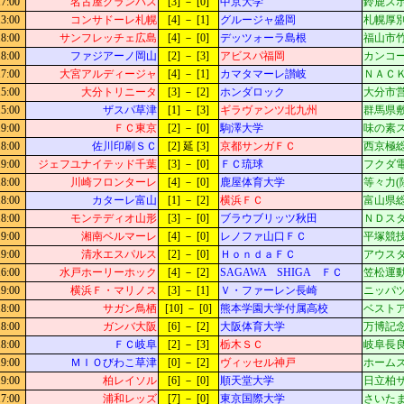
17:00
名古屋グランパス
[3] － [0]
中京大学
鈴鹿ス
13:00
コンサドーレ札幌
[4] － [1]
グルージャ盛岡
札幌厚別
18:00
サンフレッチェ広島
[4] － [0]
デッツォーラ島根
福山市竹
18:00
ファジアーノ岡山
[2] － [3]
アビスパ福岡
カンコー
17:00
大宮アルディージャ
[4] － [1]
カマタマーレ讃岐
ＮＡＣ
15:00
大分トリニータ
[3] － [2]
ホンダロック
大分市営
15:00
ザスパ草津
[1] － [3]
ギラヴァンツ北九州
群馬県敷
19:00
ＦＣ東京
[2] － [0]
駒澤大学
味の素
18:00
佐川印刷ＳＣ
[2] 延 [3]
京都サンガＦＣ
西京極総
19:00
ジェフユナイテッド千葉
[3] － [0]
ＦＣ琉球
フクダ
18:00
川崎フロンターレ
[4] － [0]
鹿屋体育大学
等々力(
18:00
カターレ富山
[1] － [2]
横浜ＦＣ
富山県総
18:00
モンテディオ山形
[3] － [0]
ブラウブリッツ秋田
ＮＤス
19:00
湘南ベルマーレ
[4] － [0]
レノファ山口ＦＣ
平塚競
19:00
清水エスパルス
[2] － [0]
ＨｏｎｄａＦＣ
アウス
16:00
水戸ホーリーホック
[4] － [2]
SAGAWA SHIGA ＦＣ
笠松運動
19:00
横浜Ｆ・マリノス
[3] － [1]
Ｖ・ファーレン長崎
ニッパツ
18:00
サガン鳥栖
[10] － [0]
熊本学園大学付属高校
ベストア
18:00
ガンバ大阪
[6] － [2]
大阪体育大学
万博記念
18:00
ＦＣ岐阜
[2] － [3]
栃木ＳＣ
岐阜長良
19:00
ＭＩＯびわこ草津
[0] － [2]
ヴィッセル神戸
ホーム
19:00
柏レイソル
[6] － [0]
順天堂大学
日立柏
17:00
浦和レッズ
[7] － [0]
東京国際大学
さいたま