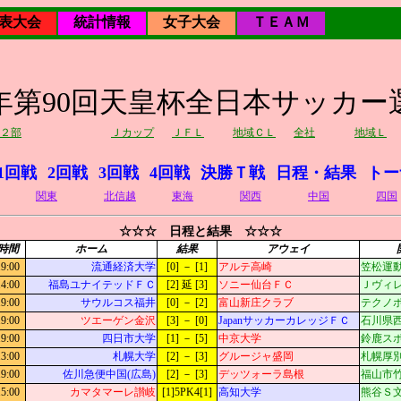
表大会
統計情報
女子大会
ＴＥＡＭ
10年第90回天皇杯全日本サッカー
２部
Ｊカップ
ＪＦＬ
地域ＣＬ
全社
地域Ｌ
1回戦
2回戦
3回戦
4回戦
決勝Ｔ戦
日程・結果
トー
関東
北信越
東海
関西
中国
四国
☆☆☆ 日程と結果 ☆☆☆
時間
ホーム
結果
アウェイ
19:00
流通経済大学
[0] － [1]
アルテ高崎
笠松運動
14:00
福島ユナイテッドＦＣ
[2] 延 [3]
ソニー仙台ＦＣ
Ｊヴィレ
19:00
サウルコス福井
[0] － [2]
富山新庄クラブ
テクノポ
19:00
ツエーゲン金沢
[3] － [0]
JapanサッカーカレッジＦＣ
石川県西
19:00
四日市大学
[1] － [5]
中京大学
鈴鹿ス
13:00
札幌大学
[2] － [3]
グルージャ盛岡
札幌厚別
19:00
佐川急便中国(広島)
[2] － [3]
デッツォーラ島根
福山市竹
15:00
カマタマーレ讃岐
[1]5PK4[1]
高知大学
熊谷Ｓ文