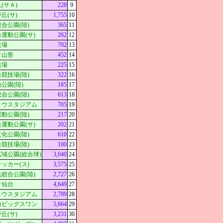
(サＡ)
228
9
丘(サ)
1,755
10
合公園(陸)
365
11
運動公園(サ)
262
12
技場
702
13
タ山形
452
14
技場
225
15
競技場(陸)
322
16
公園(陸)
185
17
合公園(陸)
613
18
ョウスタジアム
705
19
動公園(陸)
217
20
運動公園(サ)
202
21
化公園(陸)
610
22
競技場(陸)
100
23
域公園(総合球)
3,040
24
ッカー(ス)
3,575
25
総合公園(陸)
2,727
26
タ仙台
4,649
27
ョウスタジアム
2,789
28
力ビッグスワン
5,664
29
丘(サ)
3,231
30