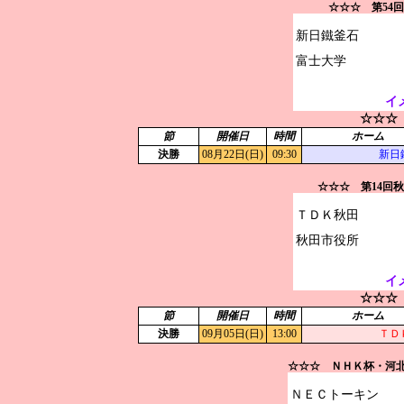
☆☆☆ 第54
新日鐵釜石

イ
☆☆☆
節
開催日
時間
ホーム
決勝
08月22日(日)
09:30
新日
☆☆☆ 第14回
ＴＤＫ秋田

イ
☆☆☆
節
開催日
時間
ホーム
決勝
09月05日(日)
13:00
ＴＤ
☆☆☆ ＮＨＫ杯・河
ＮＥＣトーキン
