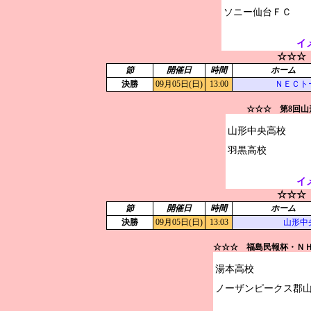
イ
☆☆☆
節
開催日
時間
ホーム
決勝
09月05日(日)
13:00
ＮＥＣト
☆☆☆ 第8回
山形中央高校

イ
☆☆☆
節
開催日
時間
ホーム
決勝
09月05日(日)
13:03
山形中
☆☆☆ 福島民報杯・Ｎ
湯本高校
