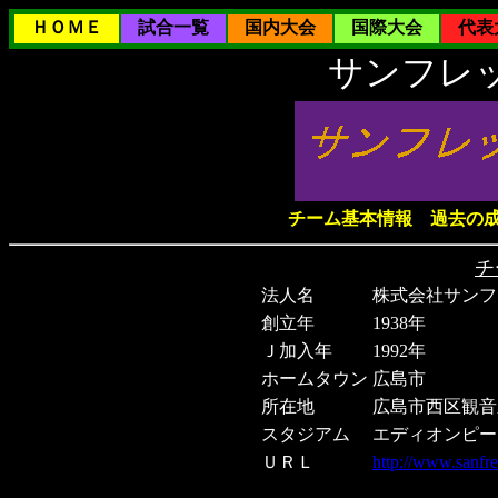
ＨＯＭＥ
試合一覧
国内大会
国際大会
代表
サンフレ
チーム基本情報
過去の
チ
法人名
株式会社サンフ
創立年
1938年
Ｊ加入年
1992年
ホームタウン
広島市
所在地
広島市西区観音
スタジアム
エディオンピー
ＵＲＬ
http://www.sanfre