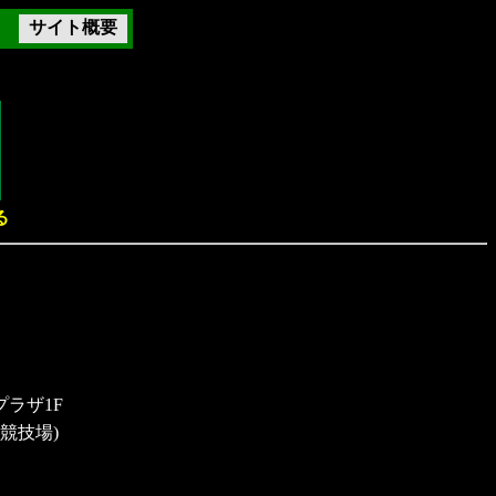
サイト概要
る
プラザ1F
競技場)