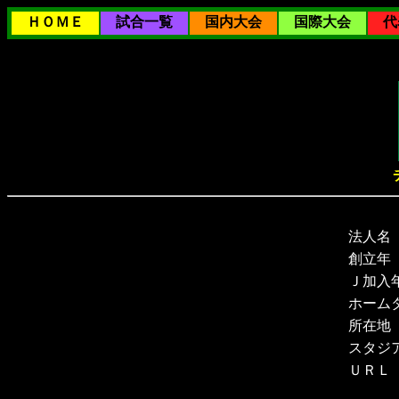
ＨＯＭＥ
試合一覧
国内大会
国際大会
代
法人名
創立年
Ｊ加入
ホーム
所在地
スタジ
ＵＲＬ