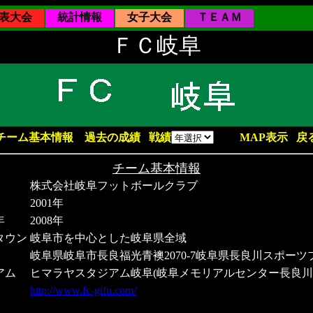
表大会
統計情報
女子大会
ＴＥＡＭ
ＦＣ岐阜
チーム基本情報
過去の成績
戦績
MAP表示
戻
チーム基本情報
株式会社岐阜フットボールクラブ
2001年
年
2008年
タウン
岐阜市を中心とした岐阜県全域
岐阜県岐阜市長良福光青襖2070-7岐阜県長良川スポーツ
アム
ヒマラヤスタジアム岐阜(岐阜メモリアルセンター長良川
http://www.fc-gifu.com/