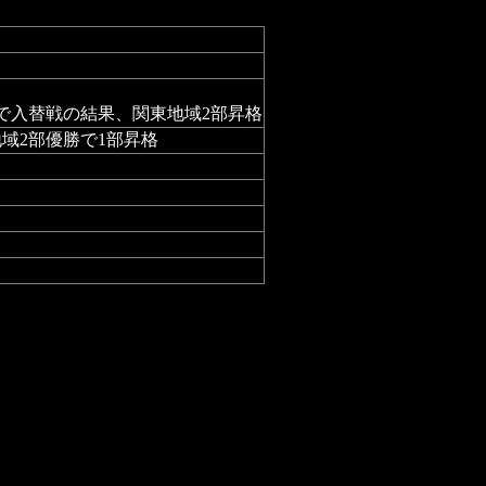
で入替戦の結果、関東地域2部昇格
域2部優勝で1部昇格