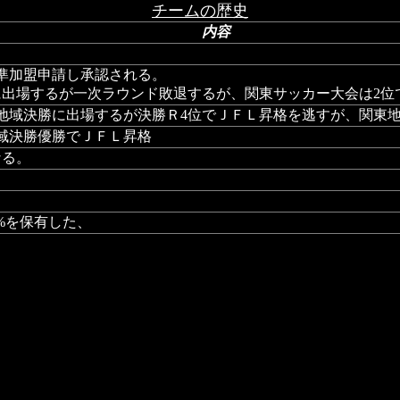
チームの歴史
内容
準加盟申請し承認される。
出場するが一次ラウンド敗退するが、関東サッカー大会は2位
地域決勝に出場するが決勝Ｒ4位でＪＦＬ昇格を逃すが、関東地
域決勝優勝でＪＦＬ昇格
なる。
2%を保有した、