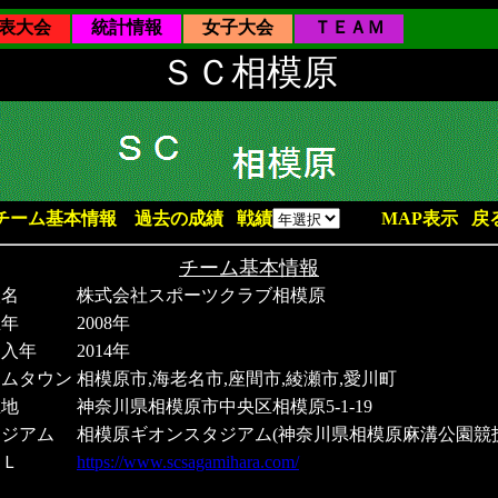
表大会
統計情報
女子大会
ＴＥＡＭ
ＳＣ相模原
チーム基本情報
過去の成績
戦績
MAP表示
戻
チーム基本情報
人名
株式会社スポーツクラブ相模原
立年
2008年
加入年
2014年
ームタウン
相模原市,海老名市,座間市,綾瀬市,愛川町
在地
神奈川県相模原市中央区相模原5-1-19
タジアム
相模原ギオンスタジアム(神奈川県相模原麻溝公園競
ＲＬ
https://www.scsagamihara.com/