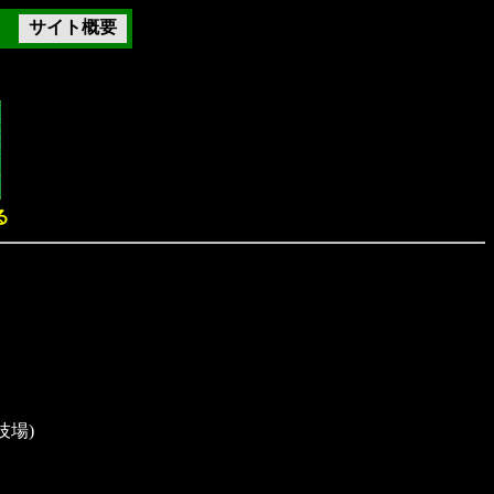
サイト概要
る
技場)