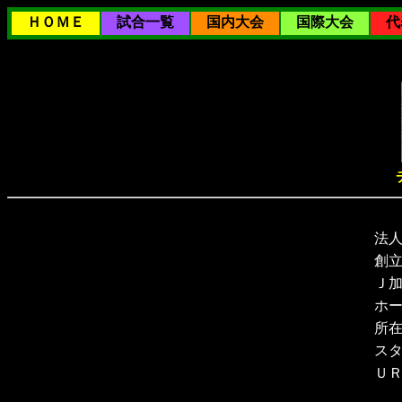
ＨＯＭＥ
試合一覧
国内大会
国際大会
代
法
創
Ｊ
ホ
所
ス
Ｕ