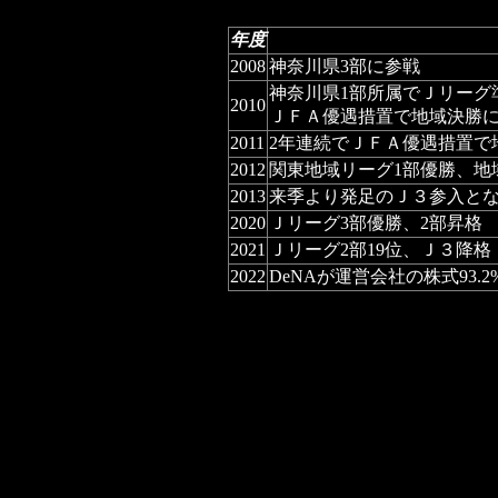
年度
2008
神奈川県3部に参戦
神奈川県1部所属でＪリーグ
2010
ＪＦＡ優遇措置で地域決勝に
2011
2年連続でＪＦＡ優遇措置で
2012
関東地域リーグ1部優勝、地
2013
来季より発足のＪ３参入と
2020
Ｊリーグ3部優勝、2部昇格
2021
Ｊリーグ2部19位、Ｊ３降格
2022
DeNAが運営会社の株式93.