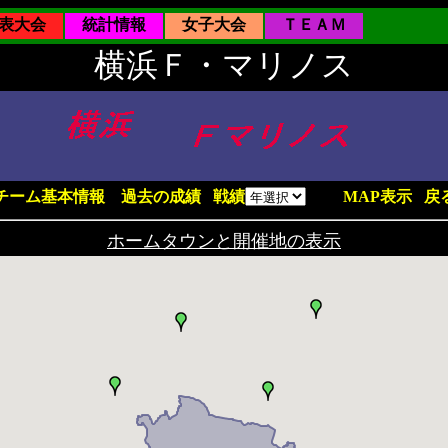
表大会
統計情報
女子大会
ＴＥＡＭ
横浜Ｆ・マリノス
チーム基本情報
過去の成績
戦績
MAP表示
戻
ホームタウンと開催地の表示