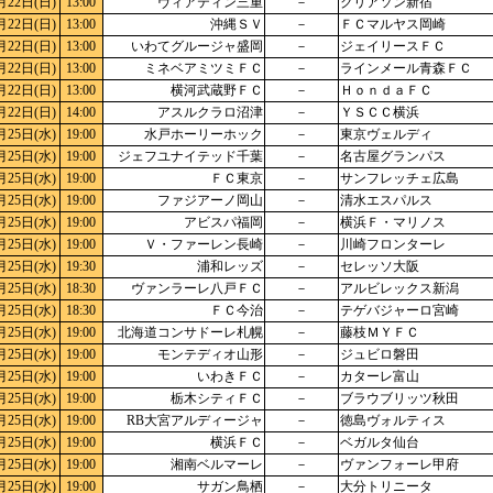
月22日(日)
13:00
ヴィアティン三重
－
クリアソン新宿
月22日(日)
13:00
沖縄ＳＶ
－
ＦＣマルヤス岡崎
月22日(日)
13:00
いわてグルージャ盛岡
－
ジェイリースＦＣ
月22日(日)
13:00
ミネベアミツミＦＣ
－
ラインメール青森ＦＣ
月22日(日)
13:00
横河武蔵野ＦＣ
－
ＨｏｎｄａＦＣ
月22日(日)
14:00
アスルクラロ沼津
－
ＹＳＣＣ横浜
月25日(水)
19:00
水戸ホーリーホック
－
東京ヴェルディ
月25日(水)
19:00
ジェフユナイテッド千葉
－
名古屋グランパス
月25日(水)
19:00
ＦＣ東京
－
サンフレッチェ広島
月25日(水)
19:00
ファジアーノ岡山
－
清水エスパルス
月25日(水)
19:00
アビスパ福岡
－
横浜Ｆ・マリノス
月25日(水)
19:00
Ｖ・ファーレン長崎
－
川崎フロンターレ
月25日(水)
19:30
浦和レッズ
－
セレッソ大阪
月25日(水)
18:30
ヴァンラーレ八戸ＦＣ
－
アルビレックス新潟
月25日(水)
18:30
ＦＣ今治
－
テゲバジャーロ宮崎
月25日(水)
19:00
北海道コンサドーレ札幌
－
藤枝ＭＹＦＣ
月25日(水)
19:00
モンテディオ山形
－
ジュビロ磐田
月25日(水)
19:00
いわきＦＣ
－
カターレ富山
月25日(水)
19:00
栃木シティＦＣ
－
ブラウブリッツ秋田
月25日(水)
19:00
RB大宮アルディージャ
－
徳島ヴォルティス
月25日(水)
19:00
横浜ＦＣ
－
ベガルタ仙台
月25日(水)
19:00
湘南ベルマーレ
－
ヴァンフォーレ甲府
月25日(水)
19:00
サガン鳥栖
－
大分トリニータ