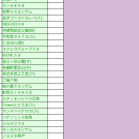
カンセキスタ
長野Ｕスタジアム
金沢ゴーゴーカレー(ス)
MEGLIOスタ
沖縄県総合公園(陸)
平和堂ＨＡＴＯ(ス)
たまゆら(陸)
カクヒログループスタ
BASICスタ
保土ヶ谷公園(サ)
色麻町愛宕山(サ)
米沢市営人工芝(グ)
三協Ｆ柏
味の素スタジアム
町田ＧＩＯＮスタ
エディオンピース広島
Uvanceとどろき(ス)
ヤンマーハナサカ(ス)
パナソニック吹田
メルカリスタ
サンガスタジアム
ノエスタ神戸