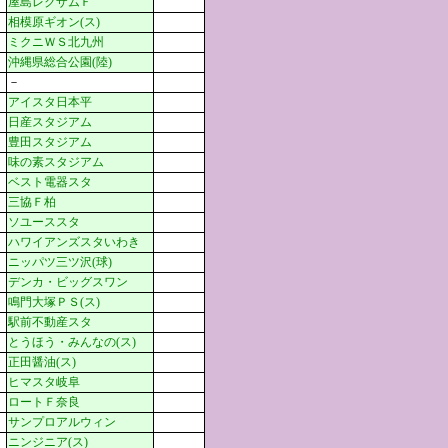
屋島レクザムＦ
相模原ギオン(ス)
ミクニＷＳ北九州
沖縄県総合公園(陸)
－
アイスタ日本平
日産スタジアム
豊田スタジアム
味の素スタジアム
ベスト電器スタ
三協Ｆ柏
ソユーススタ
ハワイアンズスタいわき
ニッパツ三ツ沢(球)
デンカ・ビッグスワン
鳴門大塚ＰＳ(ス)
駅前不動産スタ
とうほう・みんなの(ス)
正田醤油(ス)
ヒマスタ岐阜
ロートＦ奈良
サンプロアルウィン
ニンジニア(ス)