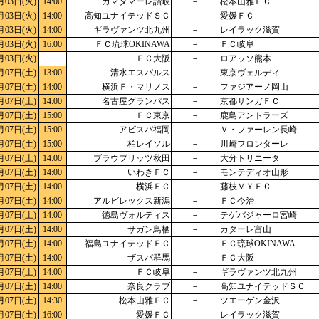
月03日(火)
14:00
カマタマーレ讃岐
－
松本山雅ＦＣ
月03日(火)
14:00
高知ユナイテッドＳＣ
－
愛媛ＦＣ
月03日(火)
14:00
ギラヴァンツ北九州
－
レイラック滋賀
月03日(火)
16:00
ＦＣ琉球OKINAWA
－
ＦＣ岐阜
月03日(火)
ＦＣ大阪
－
ロアッソ熊本
月07日(土)
13:00
清水エスパルス
－
東京ヴェルディ
月07日(土)
14:00
横浜Ｆ・マリノス
－
ファジアーノ岡山
月07日(土)
14:00
名古屋グランパス
－
京都サンガＦＣ
月07日(土)
15:00
ＦＣ東京
－
鹿島アントラーズ
月07日(土)
15:00
アビスパ福岡
－
Ｖ・ファーレン長崎
月07日(土)
15:00
柏レイソル
－
川崎フロンターレ
月07日(土)
14:00
ブラウブリッツ秋田
－
大分トリニータ
月07日(土)
14:00
いわきＦＣ
－
モンテディオ山形
月07日(土)
14:00
横浜ＦＣ
－
藤枝ＭＹＦＣ
月07日(土)
14:00
アルビレックス新潟
－
ＦＣ今治
月07日(土)
14:00
徳島ヴォルティス
－
テゲバジャーロ宮崎
月07日(土)
14:00
サガン鳥栖
－
カターレ富山
月07日(土)
14:00
福島ユナイテッドＦＣ
－
ＦＣ琉球OKINAWA
月07日(土)
14:00
ザスパ群馬
－
ＦＣ大阪
月07日(土)
14:00
ＦＣ岐阜
－
ギラヴァンツ北九州
月07日(土)
14:00
奈良クラブ
－
高知ユナイテッドＳＣ
月07日(土)
14:30
松本山雅ＦＣ
－
ツエーゲン金沢
月07日(土)
16:00
愛媛ＦＣ
－
レイラック滋賀