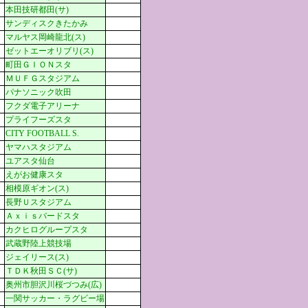
本田技研都田(サ)
サンディスクきたかみ
マルヤス岡崎龍北(ス)
ゼットエーオリブリ(ス)
町田ＧＩＯＮスタ
ＭＵＦＧスタジアム
パナソニック吹田
フクダ電子アリーナ
プライフーズスタ
CITY FOOTBALL S.
ヤマハスタジアム
ユアスタ仙台
えがお健康スタ
相模原ギオン(ス)
長野Ｕスタジアム
Ａｘｉｓバードスタ
カクヒログループスタ
武蔵野陸上競技場
ジェイリース(ス)
ＴＤＫ秋田ＳＣ(サ)
奥州市胆沢川桜づつみ(広)
一関サッカー・ラグビー場