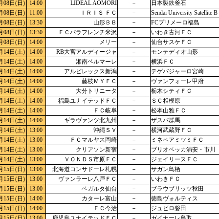
月08日(日)
14:00
LIDEAL AOMORI
－
日本製鉄釜石
月08日(日)
11:00
ＩＲＩＳ ＦＣ
－
Sendai University Satellite B
月08日(日)
13:30
山形ＢＢ
－
FCプリメーロ福島
月08日(日)
13:30
ＦＣパラフレンチ米沢
－
いわき古河ＦＣ
月08日(日)
14:00
メリー
－
仙台サスケＦＣ
月14日(土)
14:00
RB大宮アルディージャ
－
モンテディオ山形
月14日(土)
14:00
湘南ベルマーレ
－
横浜ＦＣ
月14日(土)
14:00
アルビレックス新潟
－
テゲバジャーロ宮崎
月14日(土)
14:00
藤枝ＭＹＦＣ
－
ヴァンフォーレ甲府
月14日(土)
14:00
大分トリニータ
－
栃木シティＦＣ
月14日(土)
14:00
福島ユナイテッドＦＣ
－
ＳＣ相模原
月14日(土)
14:00
ＦＣ岐阜
－
松本山雅ＦＣ
月14日(土)
14:00
ギラヴァンツ北九州
－
ザスパ群馬
月14日(土)
13:00
沖縄ＳＶ
－
横河武蔵野ＦＣ
月14日(土)
13:00
ＦＣマルヤス岡崎
－
ミネベアミツミＦＣ
月14日(土)
13:00
クリアソン新宿
－
ブリオベッカ浦安・市川
月14日(土)
13:00
ＶＯＮＤＳ市原ＦＣ
－
ジェイリースＦＣ
月15日(日)
13:00
北海道コンサドーレ札幌
－
サガン鳥栖
月15日(日)
13:00
ヴァンラーレ八戸ＦＣ
－
いわきＦＣ
月15日(日)
13:00
ベガルタ仙台
－
ブラウブリッツ秋田
月15日(日)
14:00
カターレ富山
－
徳島ヴォルティス
月15日(日)
14:00
ＦＣ今治
－
ジュビロ磐田
月15日(日)
13:00
鹿児島ユナイテッドＦＣ
－
ガイナーレ鳥取