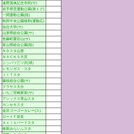
遠野国体記念市民(サ)
岩手県営運動公園(第１グ)
一関運動公園(陸)
秋田中央公園雄和(運動広)
仙台大学(サ)
山形県総合公園(サ)
色麻町愛宕山(サ)
富山県総合公園(陸)
ＮＤスタ山形
ＮＡＣＫ５大宮
ニッパツ三ツ沢(球)
レモンガス・スタ
ＪＩＴスタ
藤枝総合公園(サ)
クラサス大分
いちご宮崎新富(サ)
アシックス里山スタ
カンセキスタ
金沢ゴーゴーカレー(ス)
ロートＦ奈良
Ａｘｉｓバードスタ
維新みらいふスタ