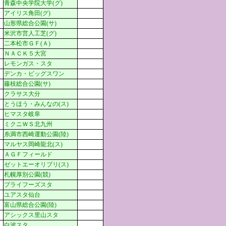
青森中央学院大学(グ)
アイリス角田(グ)
山形県総合公園(サ)
米沢市営人工芝(グ)
二本松市ＧＦ(Ａ)
ＮＡＣＫ５大宮
レモンガス・スタ
デンカ・ビッグスワン
藤枝総合公園(サ)
クラサス大分
とうほう・みんなの(ス)
ヒマスタ岐阜
ミクニＷＳ北九州
糸満市西崎運動公園(陸)
マルヤス岡崎龍北(ス)
ＡＧＦフィールド
ゼットエーオリブリ(ス)
札幌厚別公園(競)
プライフーズスタ
ユアスタ仙台
富山県総合公園(陸)
アシックス里山スタ
白波スタ