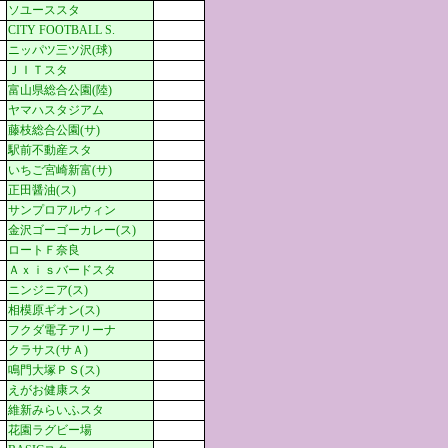
ソユーススタ
CITY FOOTBALL S.
ニッパツ三ツ沢(球)
ＪＩＴスタ
富山県総合公園(陸)
ヤマハスタジアム
藤枝総合公園(サ)
駅前不動産スタ
いちご宮崎新富(サ)
正田醤油(ス)
サンプロアルウィン
金沢ゴーゴーカレー(ス)
ロートＦ奈良
Ａｘｉｓバードスタ
ニンジニア(ス)
相模原ギオン(ス)
フクダ電子アリーナ
クラサス(サＡ)
鳴門大塚ＰＳ(ス)
えがお健康スタ
維新みらいふスタ
花園ラグビー場