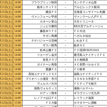
月21日(土)
14:00
ブラウブリッツ秋田
－
モンテディオ山形
月21日(土)
14:00
栃木シティＦＣ
－
アルビレックス新潟
月21日(土)
14:00
横浜ＦＣ
－
北海道コンサドーレ札幌
月21日(土)
14:00
ヴァンフォーレ甲府
－
ヴァンラーレ八戸ＦＣ
月21日(土)
14:00
カターレ富山
－
大分トリニータ
月21日(土)
14:00
ジュビロ磐田
－
RB大宮アルディージャ
月21日(土)
14:00
藤枝ＭＹＦＣ
－
ＦＣ今治
月21日(土)
14:00
サガン鳥栖
－
ベガルタ仙台
月21日(土)
14:00
テゲバジャーロ宮崎
－
いわきＦＣ
月21日(土)
14:00
ザスパ群馬
－
栃木ＳＣ
月21日(土)
14:00
松本山雅ＦＣ
－
ＦＣ琉球OKINAWA
月21日(土)
14:00
ツエーゲン金沢
－
鹿児島ユナイテッドＦＣ
月21日(土)
14:00
奈良クラブ
－
ＳＣ相模原
月21日(土)
14:00
ガイナーレ鳥取
－
ＡＣ長野パルセイロ
月21日(土)
14:00
愛媛ＦＣ
－
ＦＣ岐阜
月21日(土)
14:00
高知ユナイテッドＳＣ
－
福島ユナイテッドＦＣ
月21日(土)
13:00
ブリオベッカ浦安・市川
－
ＶＯＮＤＳ市原ＦＣ
月21日(土)
13:00
ヴェルスパ大分
－
ＦＣティアモ枚方
月22日(日)
14:00
徳島ヴォルティス
－
湘南ベルマーレ
月22日(日)
13:00
ロアッソ熊本
－
ギラヴァンツ北九州
月22日(日)
14:00
レノファ山口ＦＣ
－
レイラック滋賀
月22日(日)
15:00
ＦＣ大阪
－
カマタマーレ讃岐