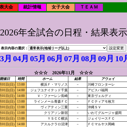
表大会
統計情報
女子大会
ＴＥＡＭ
2026年全試合の日程・結果表
表示内容の選択：
03月
04月
05月
06月
07月
08月
09月
10
☆☆☆ 2026年11月 ☆☆☆
開催日
時間
ホーム
結果
アウェイ
月01日(日)
13:00
横浜Ｆ・マリノス
－
川崎フロンターレ
月01日(日)
14:00
ジェフユナイテッド千葉
－
アビスパ福岡
月01日(日)
14:00
Ｖ・ファーレン長崎
－
東京ヴェルディ
月01日(日)
13:00
ラインメール青森ＦＣ
－
ＦＣティアモ枚方
月01日(日)
13:00
ヴィアティン三重
－
沖縄ＳＶ
月01日(日)
13:00
クリアソン新宿
－
いわてグルージャ盛岡
月01日(日)
13:00
ＹＳＣＣ横浜
－
ジェイリースＦＣ
月01日(日)
14:00
アスルクラロ沼津
－
ＦＣマルヤス岡崎