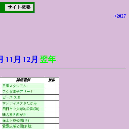
サイト概要
>2027
示
月
11月
12月
翌年
開催場所
観客
日産スタジアム
フクダ電子アリーナ
ピース スタ
サンディスクきたかみ
四日市中央緑地公園(陸)
味の素Ｆ西が丘
保土ヶ谷公園(サ)
愛鷹広域公園(多競)