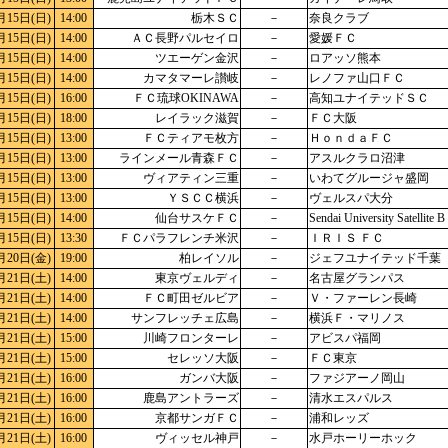
月15日(日)
14:00
栃木ＳＣ
－
奈良クラブ
月15日(日)
14:00
ＡＣ長野パルセイロ
－
愛媛ＦＣ
月15日(日)
14:00
ツエーゲン金沢
－
ロアッソ熊本
月15日(日)
14:00
カマタマーレ讃岐
－
レノファ山口ＦＣ
月15日(日)
16:00
ＦＣ琉球OKINAWA
－
高知ユナイテッドＳＣ
月15日(日)
18:00
レイラック滋賀
－
ＦＣ大阪
月15日(日)
13:00
ＦＣティアモ枚方
－
ＨｏｎｄａＦＣ
月15日(日)
13:00
ラインメール青森ＦＣ
－
アスルクラロ沼津
月15日(日)
13:00
ヴィアティン三重
－
いわてグルージャ盛岡
月15日(日)
13:00
ＹＳＣＣ横浜
－
ヴェルスパ大分
月15日(日)
14:00
仙台サスケＦＣ
－
Sendai University Satellite B
月15日(日)
13:30
ＦＣパラフレンチ米沢
－
ＩＲＩＳ ＦＣ
月20日(金)
19:00
柏レイソル
－
ジェフユナイテッド千葉
月21日(土)
14:00
東京ヴェルディ
－
名古屋グランパス
月21日(土)
14:00
ＦＣ町田ゼルビア
－
Ｖ・ファーレン長崎
月21日(土)
14:00
サンフレッチェ広島
－
横浜Ｆ・マリノス
月21日(土)
15:00
川崎フロンターレ
－
アビスパ福岡
月21日(土)
15:00
セレッソ大阪
－
ＦＣ東京
月21日(土)
16:00
ガンバ大阪
－
ファジアーノ岡山
月21日(土)
16:00
鹿島アントラーズ
－
清水エスパルス
月21日(土)
16:00
京都サンガＦＣ
－
浦和レッズ
月21日(土)
16:00
ヴィッセル神戸
－
水戸ホーリーホック