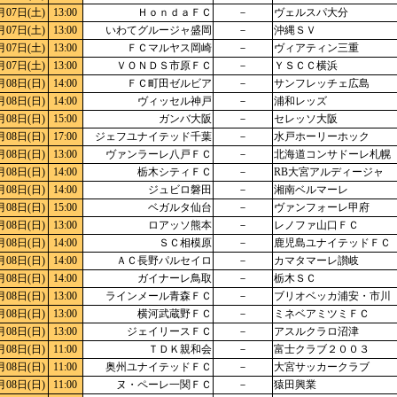
月07日(土)
13:00
ＨｏｎｄａＦＣ
－
ヴェルスパ大分
月07日(土)
13:00
いわてグルージャ盛岡
－
沖縄ＳＶ
月07日(土)
13:00
ＦＣマルヤス岡崎
－
ヴィアティン三重
月07日(土)
13:00
ＶＯＮＤＳ市原ＦＣ
－
ＹＳＣＣ横浜
月08日(日)
14:00
ＦＣ町田ゼルビア
－
サンフレッチェ広島
月08日(日)
14:00
ヴィッセル神戸
－
浦和レッズ
月08日(日)
15:00
ガンバ大阪
－
セレッソ大阪
月08日(日)
17:00
ジェフユナイテッド千葉
－
水戸ホーリーホック
月08日(日)
13:00
ヴァンラーレ八戸ＦＣ
－
北海道コンサドーレ札幌
月08日(日)
14:00
栃木シティＦＣ
－
RB大宮アルディージャ
月08日(日)
14:00
ジュビロ磐田
－
湘南ベルマーレ
月08日(日)
15:00
ベガルタ仙台
－
ヴァンフォーレ甲府
月08日(日)
13:00
ロアッソ熊本
－
レノファ山口ＦＣ
月08日(日)
14:00
ＳＣ相模原
－
鹿児島ユナイテッドＦＣ
月08日(日)
14:00
ＡＣ長野パルセイロ
－
カマタマーレ讃岐
月08日(日)
14:00
ガイナーレ鳥取
－
栃木ＳＣ
月08日(日)
13:00
ラインメール青森ＦＣ
－
ブリオベッカ浦安・市川
月08日(日)
13:00
横河武蔵野ＦＣ
－
ミネベアミツミＦＣ
月08日(日)
13:00
ジェイリースＦＣ
－
アスルクラロ沼津
月08日(日)
11:00
ＴＤＫ親和会
－
富士クラブ２００３
月08日(日)
11:00
奥州ユナイテッドＦＣ
－
大宮サッカークラブ
月08日(日)
11:00
ヌ・ペーレ一関ＦＣ
－
猿田興業