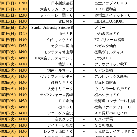
月01日(日)
11:00
日本製鉄釜石
－
富士クラブ２００３
月01日(日)
11:00
大宮サッカークラブ
－
ＴＤＫ親和会
月01日(日)
12:00
ヌ・ペーレ一関ＦＣ
－
奥州ユナイテッドＦＣ
月01日(日)
14:00
猿田興業
－
LIDEAL AOMORI
月01日(日)
11:00
Sendai University Satellite B
－
メリー
月01日(日)
13:30
山形ＢＢ
－
いわき古河ＦＣ
月01日(日)
14:00
仙台サスケＦＣ
－
FCプリメーロ福島
月03日(火)
13:55
カターレ富山
－
ベガルタ仙台
月03日(火)
14:00
モンテディオ山形
－
徳島ヴォルティス
月03日(火)
14:00
RB大宮アルディージャ
－
いわきＦＣ
月03日(火)
14:00
横浜ＦＣ
－
ブラウブリッツ秋田
月03日(火)
14:00
湘南ベルマーレ
－
サガン鳥栖
月03日(火)
14:00
ヴァンフォーレ甲府
－
アルビレックス新潟
月03日(火)
14:00
藤枝ＭＹＦＣ
－
ジュビロ磐田
月03日(火)
14:00
大分トリニータ
－
ヴァンラーレ八戸ＦＣ
月03日(火)
14:00
テゲバジャーロ宮崎
－
栃木シティＦＣ
月03日(火)
14:50
ＦＣ今治
－
北海道コンサドーレ札幌
月03日(火)
14:00
栃木ＳＣ
－
福島ユナイテッドＦＣ
月03日(火)
14:00
ツエーゲン金沢
－
ＡＣ長野パルセイロ
月03日(火)
14:00
奈良クラブ
－
ザスパ群馬
月03日(火)
14:00
ガイナーレ鳥取
－
ＳＣ相模原
月03日(火)
14:00
レノファ山口ＦＣ
－
鹿児島ユナイテッドＦＣ