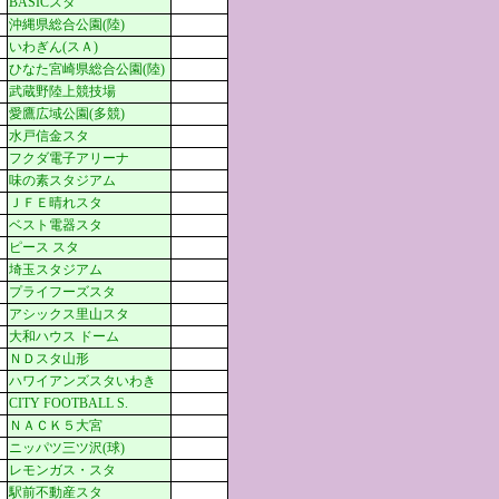
BASICスタ
沖縄県総合公園(陸)
いわぎん(スＡ)
ひなた宮崎県総合公園(陸)
武蔵野陸上競技場
愛鷹広域公園(多競)
水戸信金スタ
フクダ電子アリーナ
味の素スタジアム
ＪＦＥ晴れスタ
ベスト電器スタ
ピース スタ
埼玉スタジアム
プライフーズスタ
アシックス里山スタ
大和ハウス ドーム
ＮＤスタ山形
ハワイアンズスタいわき
CITY FOOTBALL S.
ＮＡＣＫ５大宮
ニッパツ三ツ沢(球)
レモンガス・スタ
駅前不動産スタ