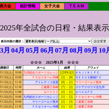
表大会
統計情報
女子大会
ＴＥＡＭ
2025年全試合の日程・結果表
表示内容の選択：
03月
04月
05月
06月
07月
08月
09月
10
☆☆☆ 2025年1月 ☆☆☆
開催日
時間
ホーム
結果
アウェイ
月11日(土)
10:00
九州総合スポーツカレッジ
[2]5PK3[2]
ＫＡＪＩＫＩ ＦＣ
月11日(土)
10:00
ＦＣセリオーレ沖縄
[2] － [0]
ＮＥＸＵＳ都城ＦＣ
月11日(土)
12:30
アトレティコ佐賀
[0] － [1]
マリーゴールド熊本
月11日(土)
12:30
三菱重工長崎
[7] － [2]
スケアクロウズ北九州
月12日(日)
12:00
ルート１１
[2] － [1]
エベイユＦＣ
月12日(日)
10:00
九州総合スポーツカレッジ
[1] － [2]
ＦＣセリオーレ沖縄
月12日(日)
10:00
マリーゴールド熊本
[2] － [3]
三菱重工長崎
月12日(日)
13:30
ＦＣセリオーレ沖縄
[1] － [2]
三菱重工長崎