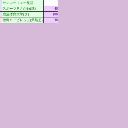
ヤンマーフィー長居
スポーツＰさかわ(球)
40
鹿屋体育大学(グ)
100
徳島ＳＰビレッジ(天然芝)
30